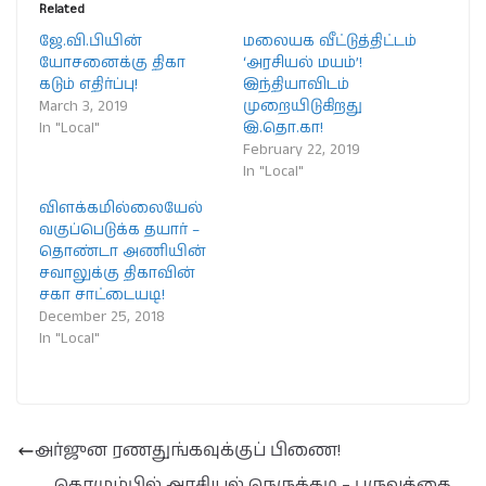
Related
ஜே.வி.பியின்
மலையக வீட்டுத்திட்டம்
யோசனைக்கு திகா
‘அரசியல் மயம்’!
கடும் எதிர்ப்பு!
இந்தியாவிடம்
March 3, 2019
முறையிடுகிறது
In "Local"
இ.தொ.கா!
February 22, 2019
In "Local"
விளக்கமில்லையேல்
வகுப்பெடுக்க தயார் –
தொண்டா அணியின்
சவாலுக்கு திகாவின்
சகா சாட்டையடி!
December 25, 2018
In "Local"
அர்ஜுன ரணதுங்கவுக்குப் பிணை!
கொழும்பில் அரசியல் நெருக்கடி – புருவத்தை