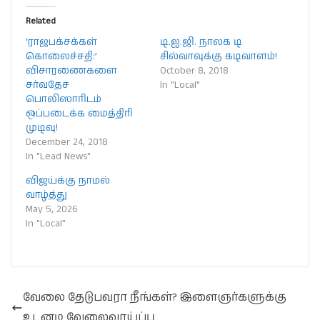
Related
‘ராஜபக்சக்கள்
டி.ஐ.ஜி. நாலக டி
கொலைச்சதி:’
சில்வாவுக்கு கடிவாளம்!
விசாரணைகளை
October 8, 2018
சர்வதேச
In "Local"
பொலிஸாரிடம்
ஒப்படைக்க மைத்திரி
முடிவு!
December 24, 2018
In "Lead News"
விஜய்க்கு நாமல்
வாழ்த்து
May 5, 2026
In "Local"
வேலை தேடுபவரா நீங்கள்? இளைஞர்களுக்கு
உடனடி வேலைவாய்ப்பு