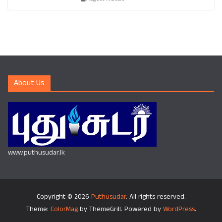
About Us
www.puthusudar.lk
Copyright © 2026
Puthusudar
. All rights reserved.
Theme:
ColorMag
by ThemeGrill. Powered by
WordPress
.