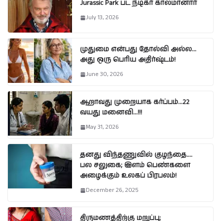
Jurassic Park பட நடிகர் காலமானார்
July 13, 2026
முதுமை என்பது தோல்வி அல்ல…
அது ஒரு பெரிய அதிர்ஷ்டம்!
June 30, 2026
ஆறாவது முறையாக கர்ப்பம்…22
வயது மனைவி…!!!
May 31, 2026
தனது விந்தணுவில் குழந்தை….
பல சலுகை; இளம் பெண்களை
அழைக்கும் உலகப் பிரபலம்!
December 26, 2025
திருமணத்திற்கு மறுப்பு;