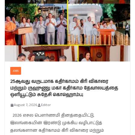
JOBS
25ஆவது வருடமாக கதிர்காமம் கிரி விகாரை
மற்றும் ருஹுணு மகா கதிர்காம தேவாலயத்தை
ஒளியூட்டும் சுதேசி கொஹொம்ப;
August 7, 2026
Editor
2026 எசல பௌர்ணமி தினத்தையிட்டு,
இலங்கையின் இரண்டு முக்கிய வழிபாட்டுத்
தலங்களான கதிர்காமம் கிரி விகாரை மற்றும்