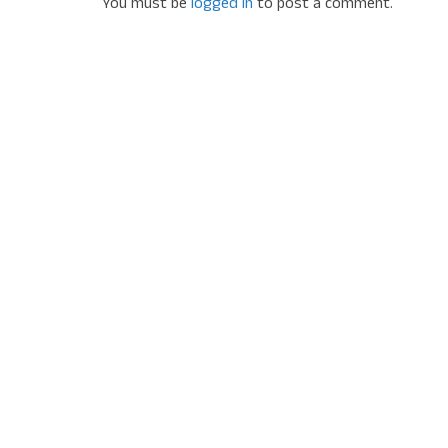
You must be
logged in
to post a comment.