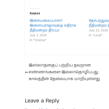
Related
இசையமைப்பாளர்
தேசபந்துவு
இளையராஜாவுக்கு எதிராக
நீதிமன்றம் தீ
நீதிமன்றம் தீர்ப்பு!!
July 23, 2026
July 1, 2026
In "Local"
In "Cinema"
இஸ்லாத்தைப் பற்றிய தவறான
எண்ணங்களை இல்லாதொழிப்பது
காலத்தின் தேவையாக மாறியுள்ளது
Leave a Reply