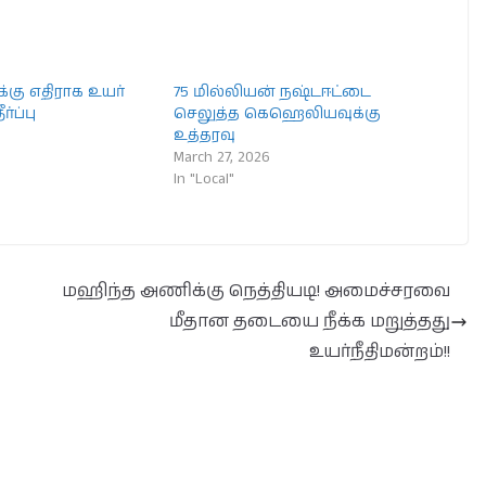
க்கு எதிராக உயர்
75 மில்லியன் நஷ்டஈட்டை
ர்ப்பு
செலுத்த கெஹெலியவுக்கு
உத்தரவு
March 27, 2026
In "Local"
மஹிந்த அணிக்கு நெத்தியடி! அமைச்சரவை
மீதான தடையை நீக்க மறுத்தது
உயர்நீதிமன்றம்!!