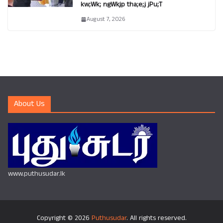
kw;Wk; ngWkjp tha;e;j jPu;T
August 7, 2026
About Us
www.puthusudar.lk
Copyright © 2026
Puthusudar
. All rights reserved.