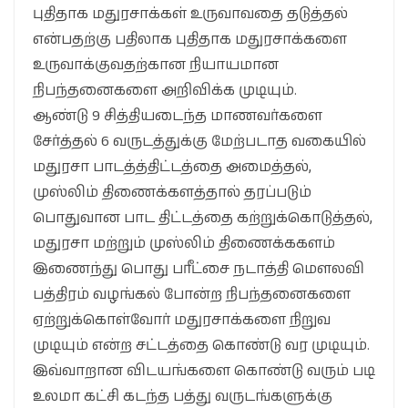
புதிதாக‌ ம‌துரசாக்க‌ள் உருவாவ‌தை த‌டுத்த‌ல்
என்ப‌த‌ற்கு ப‌திலாக‌ புதிதாக‌ ம‌துர‌சாக்க‌ளை
உருவாக்குவ‌த‌ற்கான‌ நியாய‌மான‌
நிப‌ந்த‌னைக‌ளை அறிவிக்க‌ முடியும்.
ஆண்டு 9 சித்திய‌டைந்த‌ மாண‌வ‌ர்க‌ளை
சேர்த்த‌ல் 6 வ‌ருட‌த்துக்கு மேற்ப‌டாத‌ வ‌கையில்
ம‌துர‌சா பாட‌த்த்திட்ட‌த்தை அமைத்த‌ல்,
முஸ்லிம் திணைக்க‌ள‌த்தால் த‌ர‌ப்ப‌டும்
பொதுவான‌ பாட‌ திட்ட‌த்தை க‌ற்றுக்கொடுத்த‌ல்,
ம‌துர‌சா ம‌ற்றும் முஸ்லிம் திணைக்க‌க‌ள‌ம்
இணைந்து பொது ப‌ரீட்சை ந‌டாத்தி மௌல‌வி
ப‌த்திர‌ம் வ‌ழ‌ங்க‌ல் போன்ற‌ நிப‌ந்த‌னைக‌ளை
ஏற்றுக்கொள்வோர் ம‌துர‌சாக்க‌ளை நிறுவ‌
முடியும் என்ற‌ ச‌ட்ட‌த்தை கொண்டு வ‌ர முடியும்.
இவ்வாறான‌ விட‌ய‌ங்க‌ளை கொண்டு வ‌ரும் ப‌டி
உல‌மா க‌ட்சி க‌ட‌ந்த‌ ப‌த்து வ‌ருட‌ங்க‌ளுக்கு