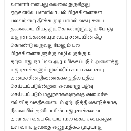
உள்ளார் என்ப‌து க‌வ‌லை த‌ருகிற‌து.
ஏற்க‌ன‌வே ப‌ள்ளிவாய‌ல் பிர‌ச்சினைக‌ள்
ப‌ல‌வ‌ற்றை தீர்க்க‌ முடியாம‌ல் வ‌க்பு ச‌பை
த‌லையை பிய்த்துக்கொண்டிருக்கும் போது
ம‌துர‌சாக்க‌ளையும் வ‌க்பு ச‌பையின் கீழ்
கொண்டு வ‌ருவ‌து மேலும் ப‌ல‌
பிர‌ச்சினைக‌ளுக்கு வ‌ழி வ‌குக்கும்.
த‌ற்போது நாட்டில் ஆர‌ம்பிக்க‌ப்ப‌டும் அனைத்து
ம‌துர‌சாக்க‌ளும் முஸ்லிம் ச‌ம‌ய‌ க‌லாசார‌
அமைச்சின் திணைக்க‌ள‌த்தில் ப‌திவு
செய்ய‌ப்ப‌டுகின்ற‌ன‌. அவ்வாறு ப‌திவு
செய்ய‌ப்ப‌டும் ம‌துர‌சாக்க‌ளுக்கு அமைச்சு
எவ்வித‌ வ‌ச‌திக‌ளையும் ஏற்ப‌டுத்தி கொடுக்காத‌
நிலையில் த‌னியாரின் ம‌துர‌சாக்க‌ளை
அவ‌ர்க‌ள் வ‌க்பு செய்யாம‌ல் வ‌க்பு ச‌பைக்குள்
உள் வாங்குவ‌தை அனும‌திக்க‌ முடியாது.