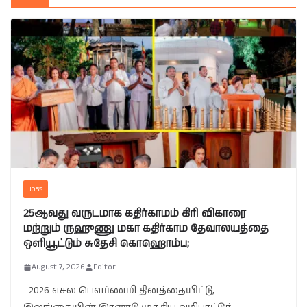
JOBS
25ஆவது வருடமாக கதிர்காமம் கிரி விகாரை
மற்றும் ருஹுணு மகா கதிர்காம தேவாலயத்தை
ஒளியூட்டும் சுதேசி கொஹொம்ப;
August 7, 2026
Editor
2026 எசல பௌர்ணமி தினத்தையிட்டு,