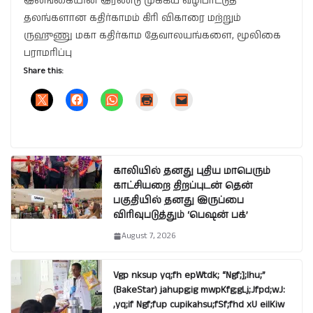
இலங்கையின் இரண்டு முக்கிய வழிபாட்டுத்
தலங்களான கதிர்காமம் கிரி விகாரை மற்றும்
ருஹுணு மகா கதிர்காம தேவாலயங்களை, மூலிகை
பராமரிப்பு
Share this:
காலியில் தனது புதிய மாபெரும்
காட்சியறை திறப்புடன் தென்
பகுதியில் தனது இருப்பை
விரிவுபடுத்தும் ‘பெஷன் பக்’
August 7, 2026
Vgp nksup yq;fh epWtdk; “Ngf;];lhu;”
(BakeStar) jahupg;ig mwpKfg;gLj;Jfpd;wJ:
,yq;if Ngf;fup cupikahsu;fSf;fhd xU eilKiw