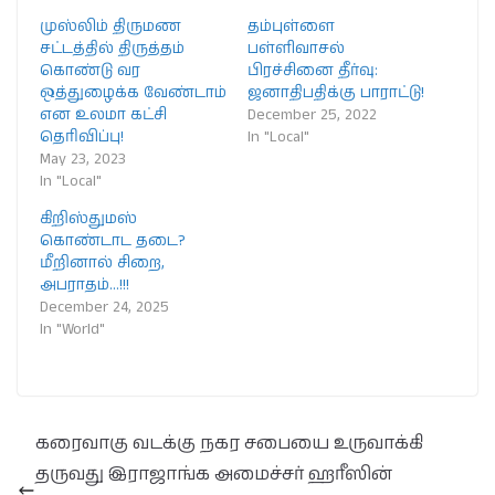
முஸ்லிம் திருமண
தம்புள்ளை
சட்டத்தில் திருத்தம்
பள்ளிவாசல்
கொண்டு வர
பிரச்சினை தீர்வு:
ஒத்துழைக்க வேண்டாம்
ஜனாதிபதிக்கு பாராட்டு!
என உலமா கட்சி
December 25, 2022
தெரிவிப்பு!
In "Local"
May 23, 2023
In "Local"
கிறிஸ்துமஸ்
கொண்டாட தடை?
மீறினால் சிறை,
அபராதம்…!!!
December 24, 2025
In "World"
கரைவாகு வடக்கு நகர சபையை உருவாக்கி
தருவது இராஜாங்க அமைச்சர் ஹரீஸின்