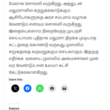
மேலாக‌ சொல்லி வ‌ருகிற‌து. அத்துட‌ன்
ம‌துர‌சாவில் க‌ற்றுக்கொடுக்கும்
ஆசிரிய‌ர்க‌ளுக்கு அர‌ச‌ ச‌ம்ப‌ள‌ம் வ‌ழ‌ங்க‌
வேண்டும் என‌வும் சொல்லி வ‌ருகிற‌து.
இதையெல்லாம் நிறைவேற்ற‌ முய‌ற்சி
செய்யாம‌ல் புதிதாக‌ ம‌துர‌சா திற‌க்க‌ முடியாத‌
ச‌ட்ட‌த்தை கொண்டு வ‌ருவ‌து முஸ்லிம்
ச‌மூக‌த்தை க‌ருவ‌றுக்கும் செய‌லாகும். இத‌ற்கு
எதிர்க்க‌ ஏனைய‌ முஸ்லிம் அமைச்ச‌ர்க‌ள் முன்
வ‌ர‌ வேண்டும் என‌ உல‌மா க‌ட்சி
கேட்டுக்கொள்கிற‌து.
Share this:
Related