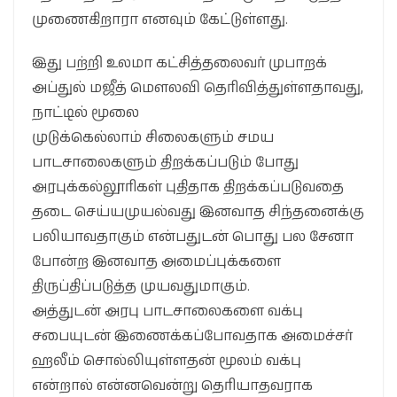
முணைகிறாரா என‌வும் கேட்டுள்ள‌து.
இது ப‌ற்றி உல‌மா க‌ட்சித்த‌லைவ‌ர் முபாற‌க்
அப்துல் ம‌ஜீத் மௌல‌வி தெரிவித்துள்ள‌தாவ‌து,
நாட்டில் மூலை
முடுக்கெல்லாம் சிலைக‌ளும் ச‌ம‌ய‌
பாட‌சாலைக‌ளும் திற‌க்க‌ப்ப‌டும் போது
அர‌புக்க‌ல்லூரிக‌ள் புதிதாக‌ திற‌க்க‌ப்ப‌டுவ‌தை
த‌டை செய்ய‌முய‌ல்வ‌து இன‌வாத‌ சிந்த‌னைக்கு
ப‌லியாவ‌தாகும் என்ப‌துட‌ன் பொது ப‌ல‌ சேனா
போன்ற‌ இன‌வாத‌ அமைப்புக்க‌ளை
திருப்திப்ப‌டுத்த‌ முய‌வ‌துமாகும்.
அத்துட‌ன் அர‌பு பாட‌சாலைக‌ளை வ‌க்பு
ச‌பையுட‌ன் இணைக்க‌ப்போவ‌தாக‌ அமைச்ச‌ர்
ஹ‌லீம் சொல்லியுள்ள‌த‌ன் மூல‌ம் வ‌க்பு
என்றால் என்ன‌வென்று தெரியாத‌வ‌ராக‌