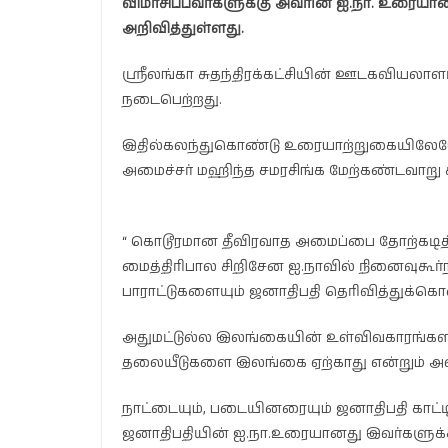
விமர்சிப்பவர்களுக்கு அவரின் ஐ.நா. உரையானது
அறிவித்துள்ளது.
ஸ்ரீலங்கா சுதந்திரக்கட்சியின் ஊடகவியலாள
நடைபெற்றது.
இதில்கலந்துகொண்டு உரையாற்றுகையிலேயே 
அமைச்சர் மஹிந்த சமரசிங்க மேற்கண்டவாறு க
“ கொடூரமான தீவிரவாத அமைப்பை தோற்கடித
மைத்திரிபால சிறிசேன ஐ.நாவில் நினைவுகூர்
பாராட்டுகளையும் ஜனாதிபதி தெரிவித்துக்கொ
அதுமட்டுல்ல இலங்கையின் உள்விவகாரங்களி
தலையீடுகளை இலங்கை ஏற்காது என்றும் அவர்
நாட்டையும், படையினரையும் ஜனாதிபதி காட்டிக்
ஜனாதிபதியின் ஐ.நா.உரையானது இவர்களுக்கா