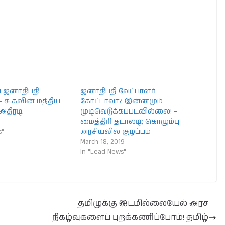
ே ஜனாதிபதி
ஜனாதிபதி வேட்பாளர்
– சு.கவின் மத்திய
கோட்டாவா? இன்னமும்
அதிரடி
முடிவெடுக்கப்படவில்லை! –
மைத்திரி தடாலடி; கொழும்பு
s"
அரசியலில் குழப்பம்
March 18, 2019
In "Lead News"
தமிழுக்கு இடமில்லையேல் அரச
நிகழ்வுகளைப் புறக்கணிப்போம்! தமிழ்