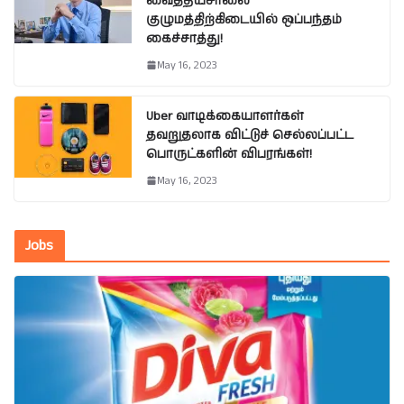
வைத்தியசாலை
குழுமத்திற்கிடையில் ஒப்பந்தம்
கைச்சாத்து!
May 16, 2023
Uber வாடிக்கையாளர்கள்
தவறுதலாக விட்டுச் செல்லப்பட்ட
பொருட்களின் விபரங்கள்!
May 16, 2023
Jobs