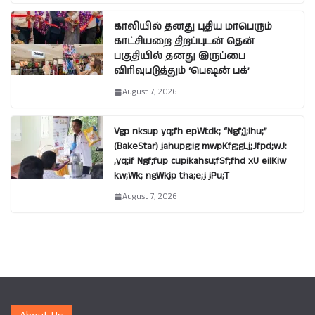
காலியில் தனது புதிய மாபெரும்
காட்சியறை திறப்புடன் தென்
பகுதியில் தனது இருப்பை
விரிவுபடுத்தும் ‘பெஷன் பக்’
August 7, 2026
Vgp nksup yq;fh epWtdk; “Ngf;];lhu;”
(BakeStar) jahupg;ig mwpKfg;gLj;Jfpd;wJ:
,yq;if Ngf;fup cupikahsu;fSf;fhd xU eilKiw
kw;Wk; ngWkjp tha;e;j jPu;T
August 7, 2026