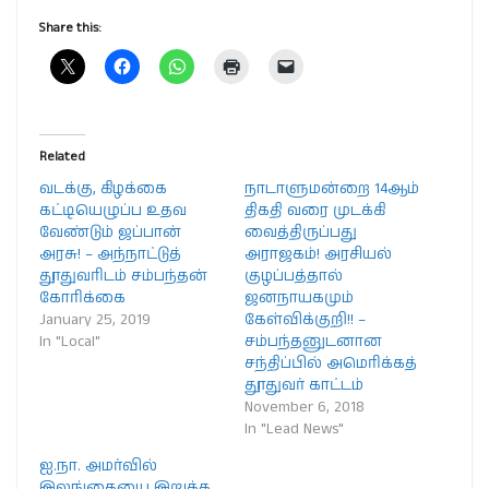
Share this:
Related
வடக்கு, கிழக்கை
நாடாளுமன்றை 14ஆம்
கட்டியெழுப்ப உதவ
திகதி வரை முடக்கி
வேண்டும் ஜப்பான்
வைத்திருப்பது
அரசு! – அந்நாட்டுத்
அராஜகம்! அரசியல்
தூதுவரிடம் சம்பந்தன்
குழப்பத்தால்
கோரிக்கை
ஜனநாயகமும்
January 25, 2019
கேள்விக்குறி!! –
In "Local"
சம்பந்தனுடனான
சந்திப்பில் அமெரிக்கத்
தூதுவர் காட்டம்
November 6, 2018
In "Lead News"
ஐ.நா. அமர்வில்
இலங்கையை இறுக்க