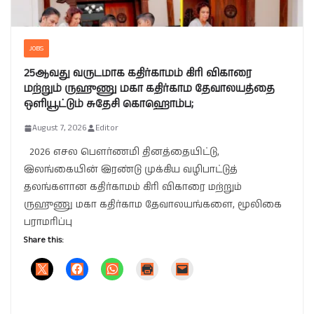
JOBS
25ஆவது வருடமாக கதிர்காமம் கிரி விகாரை
மற்றும் ருஹுணு மகா கதிர்காம தேவாலயத்தை
ஒளியூட்டும் சுதேசி கொஹொம்ப;
August 7, 2026
Editor
2026 எசல பௌர்ணமி தினத்தையிட்டு,
இலங்கையின் இரண்டு முக்கிய வழிபாட்டுத்
தலங்களான கதிர்காமம் கிரி விகாரை மற்றும்
ருஹுணு மகா கதிர்காம தேவாலயங்களை, மூலிகை
பராமரிப்பு
Share this: