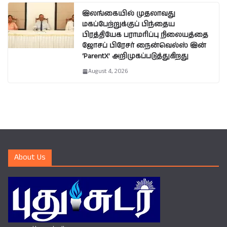
இலங்கையில் முதலாவது
மகப்பேற்றுக்குப் பிந்தைய
பிரத்தியேக பராமரிப்பு நிலையத்தை
ஜோசப் பிரேசர் நைன்வெல்ஸ் இன்
‘ParentX’ அறிமுகப்படுத்துகிறது
August 4, 2026
About Us