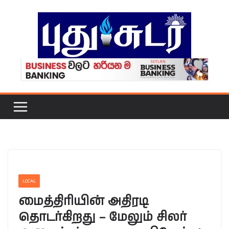
Skip
to
content
LOCAL
மைத்திரியின் அதிரடி
தொடர்கிறது – மேலும் சிலர்