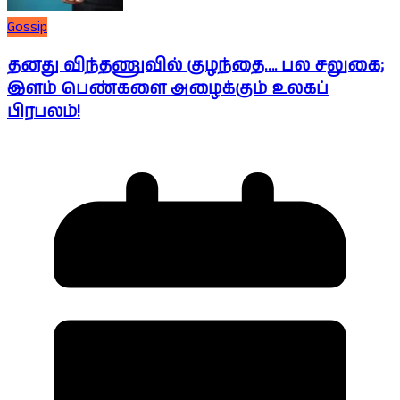
Gossip
தனது விந்தணுவில் குழந்தை…. பல சலுகை;
இளம் பெண்களை அழைக்கும் உலகப்
பிரபலம்!