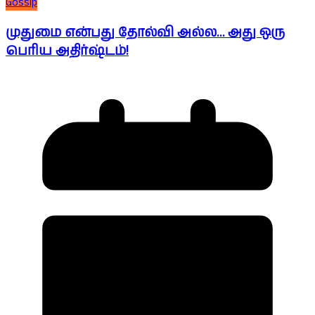
Gossip
முதுமை என்பது தோல்வி அல்ல… அது ஒரு
பெரிய அதிர்ஷ்டம்!