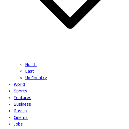
North
East
Up Country
World
Sports
Features
Business
Gossip
Cinema
Jobs