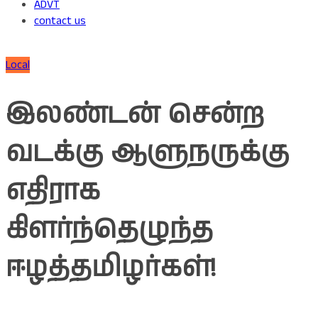
ADVT
contact us
Local
இலண்டன் சென்ற
வடக்கு ஆளுநருக்கு
எதிராக
கிளர்ந்தெழுந்த
ஈழத்தமிழர்கள்!