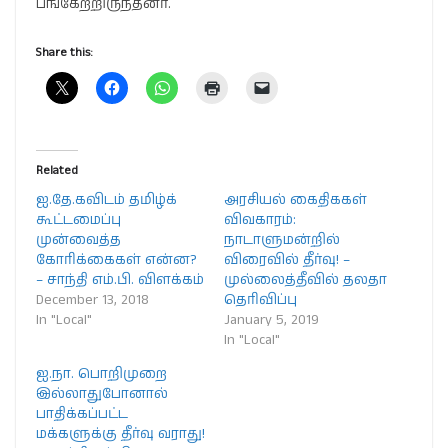
பங்கேற்றிருந்தனர்.
Share this:
Related
ஐ.தே.கவிடம் தமிழ்க்
அரசியல் கைதிககள்
கூட்டமைப்பு
விவகாரம்:
முன்வைத்த
நாடாளுமன்றில்
கோரிக்கைகள் என்ன?
விரைவில் தீர்வு! –
– சாந்தி எம்.பி. விளக்கம்
முல்லைத்தீவில் தலதா
December 13, 2018
தெரிவிப்பு
In "Local"
January 5, 2019
In "Local"
ஐ.நா. பொறிமுறை
இல்லாதுபோனால்
பாதிக்கப்பட்ட
மக்களுக்கு தீர்வு வராது!