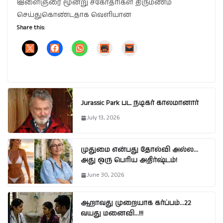
இளைஞரை மூன்று சகோதரிகள் திருமணம்
செய்துகொண்டதாக வெளியான
Share this:
Jurassic Park பட நடிகர் காலமானார்
July 13, 2026
முதுமை என்பது தோல்வி அல்ல…
அது ஒரு பெரிய அதிர்ஷ்டம்!
June 30, 2026
ஆறாவது முறையாக கர்ப்பம்…22
வயது மனைவி…!!!