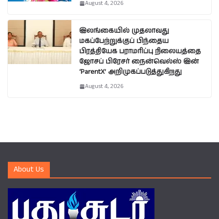
August 4, 2026
இலங்கையில் முதலாவது
மகப்பேற்றுக்குப் பிந்தைய
பிரத்தியேக பராமரிப்பு நிலையத்தை
ஜோசப் பிரேசர் நைன்வெல்ஸ் இன்
‘ParentX’ அறிமுகப்படுத்துகிறது
August 4, 2026
About Us