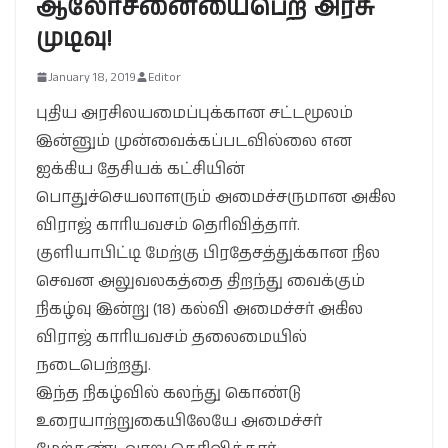
ஆலோசனையைபெற அரசு
முடிவு!
January 18, 2019
Editor
புதிய அரசிலயமைப்புக்கான சட்டமூலம்
இன்னும் முன்வைக்கப்படவில்லை என
ஐக்கிய தேசியக் கட்சியின்
பொதுச்செயலாளரும் அமைச்சருமான அகில
விராஜ் காரியவசம் தெரிவித்தார்.
குளியாபிட்டி மேற்கு பிரதேசத்துக்கான நில
செவன அலுவலகத்தை திறந்து வைக்கும்
நிகழ்வு இன்று (18) கல்வி அமைச்சர் அகில
விராஜ் காரியவசம் தலைமையில்
நடைபெற்றது.
இந்த நிகழ்வில் கலந்து கொண்டு
உரையாற்றுகையிலேயே அமைச்சர்