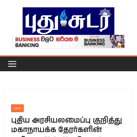
Skip
to
content
LOCAL
புதிய அரசியலமைப்பு குறித்து
மகாநாயக்க தேரர்களின்