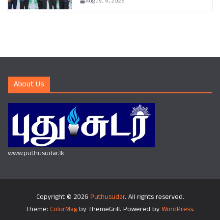
August 6, 2026
About Us
www.puthusudar.lk
Copyright © 2026
Puthusudar
. All rights reserved.
Theme:
ColorMag
by ThemeGrill. Powered by
WordPress
.