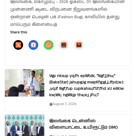
இலங்கை, கொழும்பு – 2026 ஓகஸ்ட் 01: இலங்கையின்
முன்னணி ஆடை விற்பனை நிறுவனங்களில்
ஒன்றான பெஷன் பக் (Fashion Bug), காலியில் தனது
மாபெரும் கிளையைத்
Share this:
Vgp nksup yq;fh epWtdk; “Ngf;];lhu;”
(BakeStar) jahupg;ig mwpKfg;gLj;Jfpd;wJ:
,yq;if Ngf;fup cupikahsu;fSf;fhd xU eilKiw
kw;Wk; ngWkjp tha;e;j jPu;T
August 7, 2026
இலங்கை டென்னிஸ்
விளையாட்டை உயிரூட்டும் DIMO