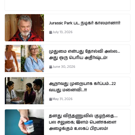
Jurassic Park பட நடிகர் காலமானார்
July 13, 2026
முதுமை என்பது தோல்வி அல்ல…
அது ஒரு பெரிய அதிர்ஷ்டம்!
June 30, 2026
ஆறாவது முறையாக கர்ப்பம்…22
வயது மனைவி…!!!
May 31, 2026
தனது விந்தணுவில் குழந்தை….
பல சலுகை; இளம் பெண்களை
அழைக்கும் உலகப் பிரபலம்!