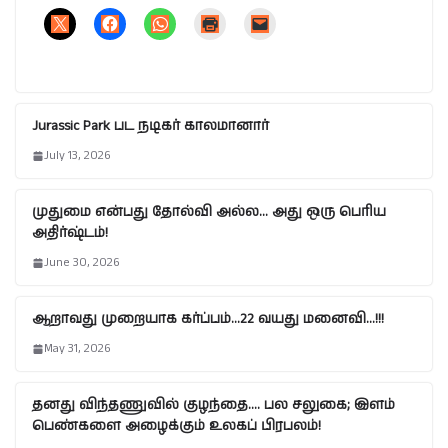
Jurassic Park பட நடிகர் காலமானார்
July 13, 2026
முதுமை என்பது தோல்வி அல்ல… அது ஒரு பெரிய
அதிர்ஷ்டம்!
June 30, 2026
ஆறாவது முறையாக கர்ப்பம்…22 வயது மனைவி…!!!
May 31, 2026
தனது விந்தணுவில் குழந்தை…. பல சலுகை; இளம்
பெண்களை அழைக்கும் உலகப் பிரபலம்!