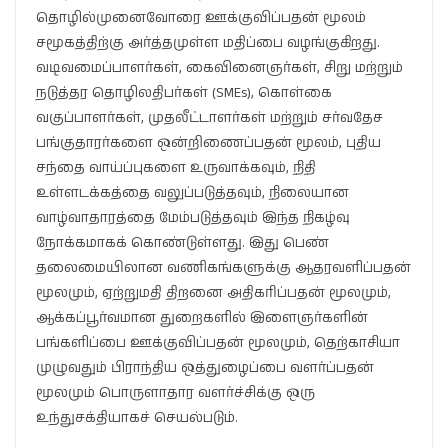
தொழில்முனைவோரை ஊக்குவிப்பதன் மூலம்
சமூகத்திற்கு அர்த்தமுள்ள மதிப்பை வழங்குகிறது.
வடிவமைப்பாளர்கள், கைவினைஞர்கள், சிறு மற்றும்
நடுத்தர தொழிலதிபர்கள் (SMEs), கொள்கை
வகுப்பாளர்கள், முதலீட்டாளர்கள் மற்றும் சர்வதேச
பங்குதாரர்களை ஒன்றிணைப்பதன் மூலம், புதிய
சந்தை வாய்ப்புகளை உருவாக்கவும், நிதி
உள்ளடக்கத்தை வலுப்படுத்தவும், நிலையான
வாழ்வாதாரத்தை மேம்படுத்தவும் இந்த நிகழ்வு
நோக்கமாகக் கொண்டுள்ளது. இது பெண்
தலைமையிலான வணிகங்களுக்கு ஆதரவளிப்பதன்
மூலமும், ஏற்றுமதி திறனை அதிகரிப்பதன் மூலமும்,
ஆக்கப்பூர்வமான துறைகளில் இளைஞர்களின்
பங்களிப்பை ஊக்குவிப்பதன் மூலமும், தெற்காசியா
முழுவதும் பிராந்திய ஒத்துழைப்பை வளர்ப்பதன்
மூலமும் பொருளாதார வளர்ச்சிக்கு ஒரு
உந்துசக்தியாகச் செயல்படும்.