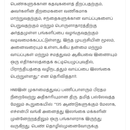
பெண்களுக்கான கதவுகளைத் திறப்பதற்கும்,
அவர்களின் திறமைகளை வணிகமாக
மாற்றுவதற்கும், சந்தைகளுக்கான வாய்ப்புகளைப்
பெறுவதற்கும் மற்றும் பொருளாதாரத்திற்கு
அர்த்தமுள்ள பங்களிப்பை வழங்குவதற்கும்
வடிவமைக்கப்பட்டுள்ளது. இந்த முயற்சியின் மூலம்,
அனைவரையும் உள்ளடக்கிய தன்மை மற்றும்
வாய்ப்புகள் மற்றும் சமத்துவம் ஆகியவை இணையும்
ஒரு எதிர்காலத்தைக் கட்டியெழுப்புவதில்,
பிராந்தியத்தை வழிநடத்தும் வாய்ப்பை இலங்கை
பெற்றுள்ளது.” என தெரிவித்தார்.
HNBஇன் முகாமைத்துவப் பணிப்பாளரும் பிரதம
நிறைவேற்று அதிகாரியுமான திரு. தமித் பல்லேவத்த
மேலும் கூறுகையில்: “135 ஆண்டுகளுக்கும் மேலாக,
எச்என்பி வங்கி அனைத்து இலங்கை மக்களின்
முன்னேற்றத்திலும் ஒரு பங்காளராக இருந்து
வருகிறது. பெண் தொழில்முனைவோருக்கு