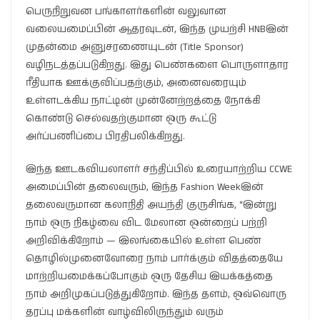
பெருநிறுவன பங்காளர்களின் வலுவான
வலையமைப்பின் ஆதரவுடன், இந்த முயற்சி HNBஇன்
முதன்மை அனுசரணையுடன் (Title Sponsor)
வழிநடத்தப்படுகிறது. இது பெண்களை பொருளாதார
ரீதியாக ஊக்குவிப்பதற்கும், அனைவரையும்
உள்ளடக்கிய நாட்டின் முன்னேற்றத்தை நோக்கி
கொண்டு செல்வதற்குமான ஒரு கூட்டு
அர்ப்பணிப்பை பிரதிபலிக்கிறது.
இந்த ஊடகவியலாளர் சந்திப்பில் உரையாற்றிய CCWE
அமைப்பின் தலைவரும், இந்த Fashion Weekஇன்
தலைவருமான கலாநிதி அயந்தி குருசிங்க, “இன்று
நாம் ஒரு நிகழ்வை விட மேலான ஒன்றைப் பற்றி
அறிவிக்கிறோம் — இலங்கையில் உள்ள பெண்
தொழில்முனைவோரை நாம் பார்க்கும் விதத்தையே
மாற்றியமைக்கப்போகும் ஒரு தேசிய இயக்கத்தை
நாம் அறிமுகப்படுத்துகிறோம். இந்த தளம், ஒவ்வொரு
தரப்பு மக்களின் வாழ்விலிருந்தும் வரும்