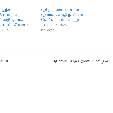
 பறந்த
ஆத்திரத்தை அடக்கலாம்
ில் பணத்தை
ஆனால்… சவுதி நாட்டவர்
்: அதிரடியாக
இலங்கையில் கைது!!!
ப்பட்ட சீனர்கள்
October 26, 2025
, 2025
In "Local"
றார்
நாளைமுதல் அடைமழை!