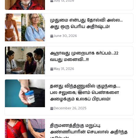
July 13, 2026
முதுமை என்பது தோல்வி அல்ல…
அது ஒரு பெரிய அதிர்ஷ்டம்!
June 30, 2026
ஆறாவது முறையாக கர்ப்பம்…22
வயது மனைவி…!!!
May 31, 2026
தனது விந்தணுவில் குழந்தை….
பல சலுகை; இளம் பெண்களை
அழைக்கும் உலகப் பிரபலம்!
December 26, 2025
திருமணத்திற்கு மறுப்பு;
அண்ணியாரின் செயலால் அதிர்ந்த