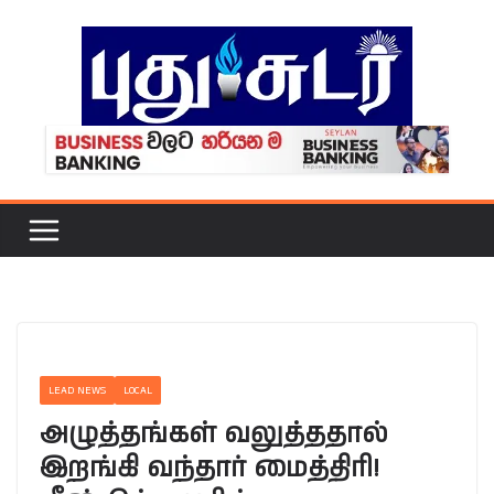
Skip
to
content
LEAD NEWS
LOCAL
அழுத்தங்கள் வலுத்ததால்
இறங்கி வந்தார் மைத்திரி!