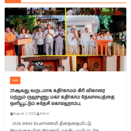
JOBS
25ஆவது வருடமாக கதிர்காமம் கிரி விகாரை
மற்றும் ருஹுணு மகா கதிர்காம தேவாலயத்தை
ஒளியூட்டும் சுதேசி கொஹொம்ப;
August 7, 2026
Editor
2026 எசல பௌர்ணமி தினத்தையிட்டு,