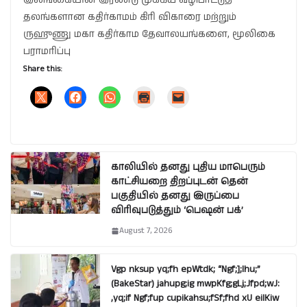
இலங்கையின் இரண்டு முக்கிய வழிபாட்டுத்
தலங்களான கதிர்காமம் கிரி விகாரை மற்றும்
ருஹுணு மகா கதிர்காம தேவாலயங்களை, மூலிகை
பராமரிப்பு
Share this:
காலியில் தனது புதிய மாபெரும்
காட்சியறை திறப்புடன் தென்
பகுதியில் தனது இருப்பை
விரிவுபடுத்தும் ‘பெஷன் பக்’
August 7, 2026
Vgp nksup yq;fh epWtdk; “Ngf;];lhu;”
(BakeStar) jahupg;ig mwpKfg;gLj;Jfpd;wJ:
,yq;if Ngf;fup cupikahsu;fSf;fhd xU eilKiw