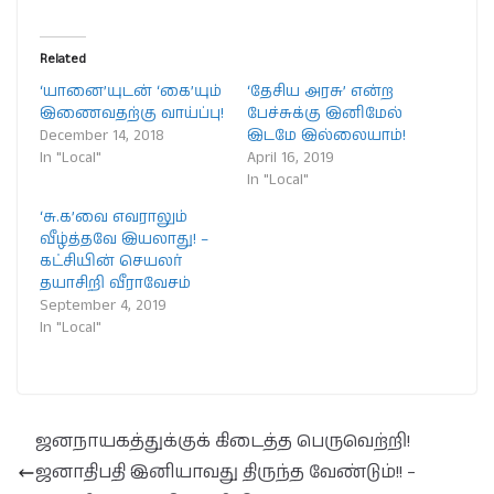
Related
‘யானை’யுடன் ‘கை’யும்
‘தேசிய அரசு’ என்ற
இணைவதற்கு வாய்ப்பு!
பேச்சுக்கு இனிமேல்
December 14, 2018
இடமே இல்லையாம்!
In "Local"
April 16, 2019
In "Local"
‘சு.க’வை எவராலும்
வீழ்த்தவே இயலாது! –
கட்சியின் செயலர்
தயாசிறி வீராவேசம்
September 4, 2019
In "Local"
ஜனநாயகத்துக்குக் கிடைத்த பெருவெற்றி!
ஜனாதிபதி இனியாவது திருந்த வேண்டும்!! –