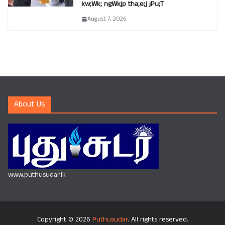
kw;Wk; ngWkjp tha;e;j jPu;T
August 7, 2026
About Us
www.puthusudar.lk
Copyright © 2026
Puthusudar
. All rights reserved.