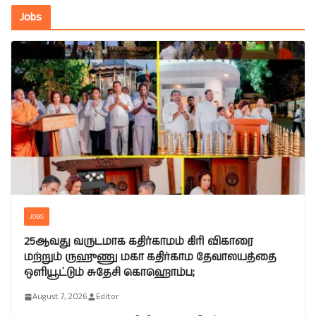
Jobs
JOBS
25ஆவது வருடமாக கதிர்காமம் கிரி விகாரை
மற்றும் ருஹுணு மகா கதிர்காம தேவாலயத்தை
ஒளியூட்டும் சுதேசி கொஹொம்ப;
August 7, 2026
Editor