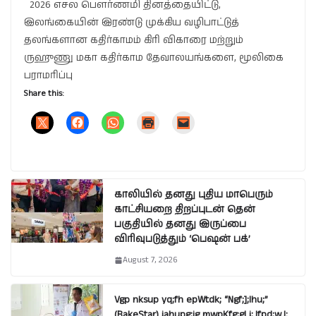
2026 எசல பௌர்ணமி தினத்தையிட்டு,
இலங்கையின் இரண்டு முக்கிய வழிபாட்டுத்
தலங்களான கதிர்காமம் கிரி விகாரை மற்றும்
ருஹுணு மகா கதிர்காம தேவாலயங்களை, மூலிகை
பராமரிப்பு
Share this:
காலியில் தனது புதிய மாபெரும்
காட்சியறை திறப்புடன் தென்
பகுதியில் தனது இருப்பை
விரிவுபடுத்தும் ‘பெஷன் பக்’
August 7, 2026
Vgp nksup yq;fh epWtdk; “Ngf;];lhu;”
(BakeStar) jahupg;ig mwpKfg;gLj;Jfpd;wJ: