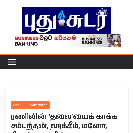
Skip
to
content
LOCAL
UNCATEGORIZED
ரணிலின் ‘தலை’யைக் காக்க
சம்பந்தன், ஹக்கீம், மனோ,