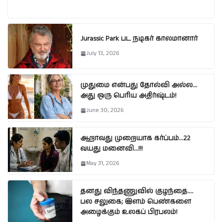
Jurassic Park பட நடிகர் காலமானார்
July 13, 2026
முதுமை என்பது தோல்வி அல்ல…
அது ஒரு பெரிய அதிர்ஷ்டம்!
June 30, 2026
ஆறாவது முறையாக கர்ப்பம்…22
வயது மனைவி…!!!
May 31, 2026
தனது விந்தணுவில் குழந்தை….
பல சலுகை; இளம் பெண்களை
அழைக்கும் உலகப் பிரபலம்!