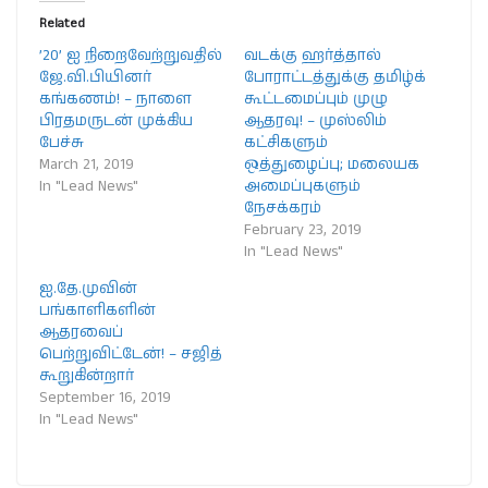
Related
’20’ ஐ நிறைவேற்றுவதில்
வடக்கு ஹர்த்தால்
ஜே.வி.பியினர்
போராட்டத்துக்கு தமிழ்க்
கங்கணம்! – நாளை
கூட்டமைப்பும் முழு
பிரதமருடன் முக்கிய
ஆதரவு! – முஸ்லிம்
பேச்சு
கட்சிகளும்
March 21, 2019
ஒத்துழைப்பு; மலையக
In "Lead News"
அமைப்புகளும்
நேசக்கரம்
February 23, 2019
In "Lead News"
ஐ.தே.முவின்
பங்காளிகளின்
ஆதரவைப்
பெற்றுவிட்டேன்! – சஜித்
கூறுகின்றார்
September 16, 2019
In "Lead News"