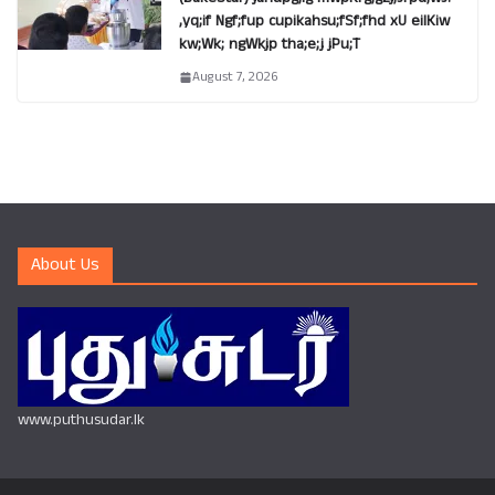
,yq;if Ngf;fup cupikahsu;fSf;fhd xU eilKiw
kw;Wk; ngWkjp tha;e;j jPu;T
August 7, 2026
About Us
www.puthusudar.lk