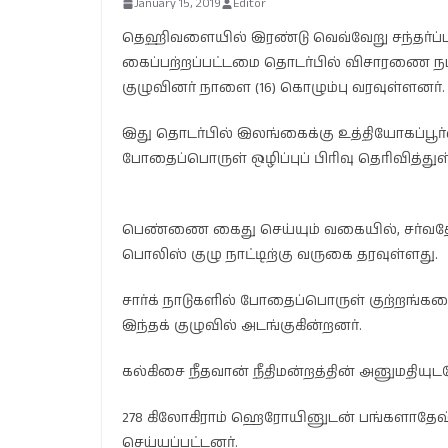
January 15, 2019
Editor
தெஹிவளையில் இரண்டு வெவ்வேறு சந்தர்ப
கைப்பற்றப்பட்டமை தொடர்பில் விசாரணை ந
குழுவினர் நாளை (16) கொழும்பு வரவுள்ளனர்.
இது தொடர்பில் இலங்கைக்கு உத்தியோகப்பூர
போதைப்பொருள் ஒழிப்புப் பிரிவு தெரிவித்துள
பெண்ணை கைது செய்யும் வகையில், சர்வதேசத
பொலிஸ் குழு நாட்டிற்கு வருகை தரவுள்ளது.
சார்க் நாடுகளில் போதைப்பொருள் குற்றங்கள
இந்தக் குழுவில் அடங்குகின்றனர்.
கல்கிசை நீதவான் நீதிமன்றத்தின் அனுமதியுடன
278 கிலோகிராம் ஹெரோயினுடன் பங்களாதேஷ் 
செய்யப்பட்டனர்.