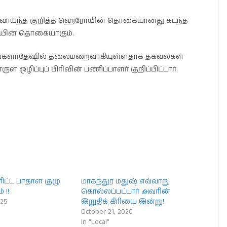
ுமதி வாய்ந்த குறித்த ஹெரோயின் தொகையானது கடந்த
ரோயின் தொகையாகும்.
் பங்களாதேஷில் தலைமறைவாகியுள்ளதாக தகவல்கள்
ப்புப் பிரிவின் பணிப்பாளர் குறிப்பிட்டார்.
ிட்ட பாதாள குழு
மாகந்துர மதுஷ் எவ்வாறு
 !!
கொல்லப்பட்டார் அவரின்
025
இறுதிக் கிரியை இன்று!
October 21, 2020
In "Local"