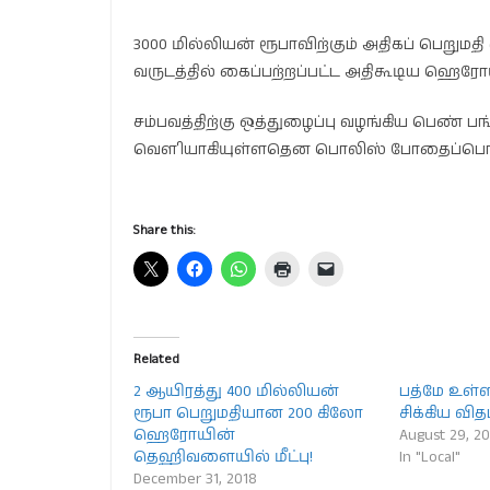
3000 மில்லியன் ரூபாவிற்கும் அதிகப் பெற
வருடத்தில் கைப்பற்றப்பட்ட அதிகூடிய ஹெ
சம்பவத்திற்கு ஒத்துழைப்பு வழங்கிய பெண
வௌியாகியுள்ளதென பொலிஸ் போதைப்பொருள் ஒழி
Share this:
Related
2 ஆயிரத்து 400 மில்லியன்
பத்மே உள்ள
ரூபா பெறுமதியான 200 கிலோ
சிக்கிய விதம்
ஹெரோயின்
August 29, 2
தெஹிவளையில் மீட்பு!
In "Local"
December 31, 2018