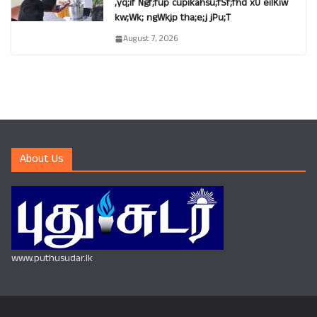
,yq;if Ngf;fup cupikahsu;fSf;fhd xU eilKiw
kw;Wk; ngWkjp tha;e;j jPu;T
August 7, 2026
About Us
www.puthusudar.lk