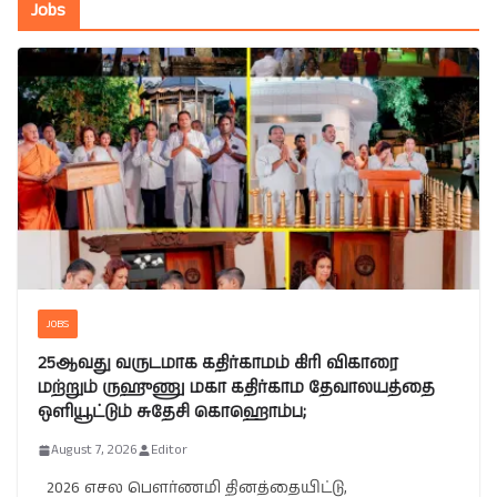
Jobs
JOBS
25ஆவது வருடமாக கதிர்காமம் கிரி விகாரை
மற்றும் ருஹுணு மகா கதிர்காம தேவாலயத்தை
ஒளியூட்டும் சுதேசி கொஹொம்ப;
August 7, 2026
Editor
2026 எசல பௌர்ணமி தினத்தையிட்டு,