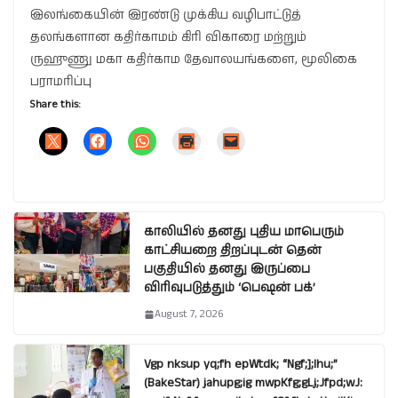
இலங்கையின் இரண்டு முக்கிய வழிபாட்டுத்
தலங்களான கதிர்காமம் கிரி விகாரை மற்றும்
ருஹுணு மகா கதிர்காம தேவாலயங்களை, மூலிகை
பராமரிப்பு
Share this:
காலியில் தனது புதிய மாபெரும்
காட்சியறை திறப்புடன் தென்
பகுதியில் தனது இருப்பை
விரிவுபடுத்தும் ‘பெஷன் பக்’
August 7, 2026
Vgp nksup yq;fh epWtdk; “Ngf;];lhu;”
(BakeStar) jahupg;ig mwpKfg;gLj;Jfpd;wJ: