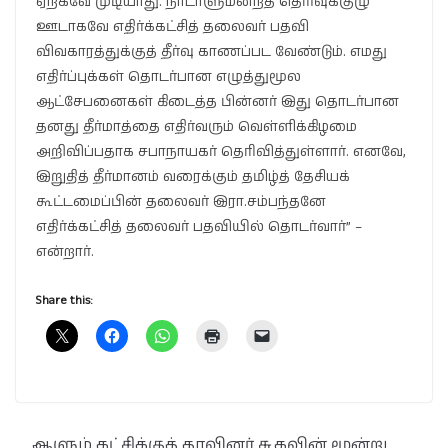
ஏற்கவே முடியாது. நாடாளுமன்றத் தெரிவுக்குழு
ஊடாகவே எதிர்க்கட்சித் தலைவர் பதவி
விவகாரத்துக்குத் தீர்வு காணப்பட வேண்டும். எமது
எதிர்ப்புக்கள் தொடர்பான எழுத்துமூல
ஆட்சேபனைகள் கிடைத்த பின்னர் இது தொடர்பான
தனது தீர்மாத்தை எதிர்வரும் வெள்ளிக்கிழமை
அறிவிப்பதாக சபாநாயகர் தெரிவித்துள்ளார். எனவே,
இறுதித் தீர்மானம் வரைக்கும் தமிழ்த் தேசியக்
கூட்டமைப்பின் தலைவர் இரா.சம்பந்தனே
எதிர்க்கட்சித் தலைவர் பதவியில் தொடர்வார்” –
என்றார்.
Share this:
ஆளும் கட்சிக்குத் தாவினர் சு.கவின் மூன்று