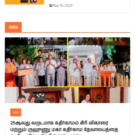
May 16, 2023
Jobs
JOBS
25ஆவது வருடமாக கதிர்காமம் கிரி விகாரை
மற்றும் ருஹுணு மகா கதிர்காம தேவாலயத்தை