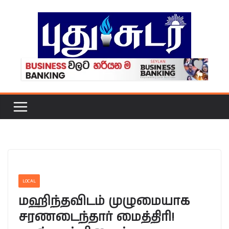
Skip
to
content
LOCAL
மஹிந்தவிடம் முழுமையாக
சரணடைந்தார் மைத்திரி!