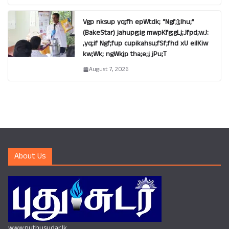
Vgp nksup yq;fh epWtdk; “Ngf;];lhu;”
(BakeStar) jahupg;ig mwpKfg;gLj;Jfpd;wJ:
,yq;if Ngf;fup cupikahsu;fSf;fhd xU eilKiw
kw;Wk; ngWkjp tha;e;j jPu;T
August 7, 2026
About Us
www.puthusudar.lk