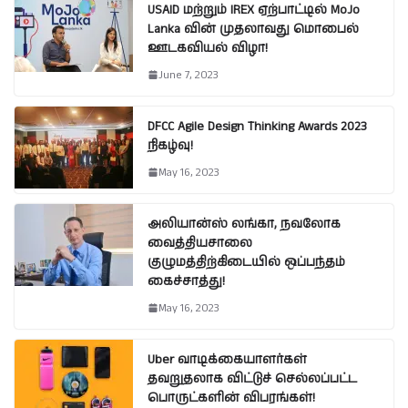
USAID மற்றும் IREX ஏற்பாட்டில் MoJo
Lanka வின் முதலாவது மொபைல்
ஊடகவியல் விழா!
June 7, 2023
DFCC Agile Design Thinking Awards 2023
நிகழ்வு!
May 16, 2023
அலியான்ஸ் லங்கா, நவலோக
வைத்தியசாலை
குழுமத்திற்கிடையில் ஒப்பந்தம்
கைச்சாத்து!
May 16, 2023
Uber வாடிக்கையாளர்கள்
தவறுதலாக விட்டுச் செல்லப்பட்ட
பொருட்களின் விபரங்கள்!