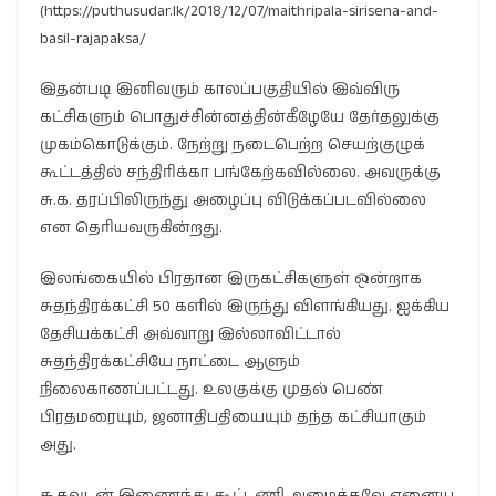
(https://puthusudar.lk/2018/12/07/maithripala-sirisena-and-
basil-rajapaksa/
இதன்படி இனிவரும் காலப்பகுதியில் இவ்விரு
கட்சிகளும் பொதுச்சின்னத்தின்கீழேயே தேர்தலுக்கு
முகம்கொடுக்கும். நேற்று நடைபெற்ற செயற்குழுக்
கூட்டத்தில் சந்திரிக்கா பங்கேற்கவில்லை. அவருக்கு
சு.க. தரப்பிலிருந்து அழைப்பு விடுக்கப்படவில்லை
என தெரியவருகின்றது.
இலங்கையில் பிரதான இருகட்சிகளுள் ஒன்றாக
சுதந்திரக்கட்சி 50 களில் இருந்து விளங்கியது. ஐக்கிய
தேசியக்கட்சி அவ்வாறு இல்லாவிட்டால்
சுதந்திரக்கட்சியே நாட்டை ஆளும்
நிலைகாணப்பட்டது. உலகுக்கு முதல் பெண்
பிரதமரையும், ஜனாதிபதியையும் தந்த கட்சியாகும்
அது.
சு.கவுடன் இணைந்து கூட்டணி அமைக்கவே ஏனைய