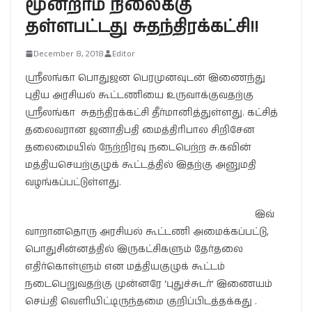
மூன்றாம் நிலைக்கு
தள்ளபட்டது சுதந்திரக்கட்சி!!
December 8, 2018
Editor
ஶ்ரீலங்கா பொதுஜன பெரமுனவுடன் இணைந்து
புதிய அரசியல் கூட்டணியை உருவாக்குவதற்கு
ஶ்ரீலங்கா சுதந்திரக்கட்சி தீர்மானித்துள்ளது. கட்சித்
தலைவரான ஜனாதிபதி மைத்திரிபால சிறிசேன
தலைமையில் நேற்றிரவு நடைபெற்ற சு.கவின்
மத்தியசெயற்குழுக் கூட்டத்தில் இதற்கு அனுமதி
வழங்கப்பட்டுள்ளது.
இவ்
வாறானதொரு அரசியல் கூட்டணி அமைக்கப்பட்டு,
பொதுசின்னத்தில் இருகட்சிகளும் தேர்தலை
எதிர்கொள்ளும் என மத்தியகுழுக் கூட்டம்
நடைபெறுவதற்கு முன்னரே ‘புதுச்சுடர்’ இணையம்
செய்தி வெளியிட்டிருந்தமை குறிப்பிடத்தக்கது .