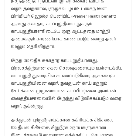
(Pசநஅநைச ர்நயடவா டிநநெகவை ) ஊடாக
வழங்குவதனால், ளுழகவடழபiஉ டகைந இன்
பிரிமியர் ஹெல்த் பெனிபிட் (Premier Health benefit)
ஆனது சுகாதார காப்புறுதியை நுகரும்
காப்புறுதியாளரிடையே ஒரு ஆட்டத்தை மாற்றி
அமைக்கும் காரணியாக காணப்படும் என்று அவர்
மேலும் தெரிவித்தார்.
இந்த மேலதிக சுகாதார காப்புறுதியானது,
பிரவசத்திற்கான சகல செலவுகளையும் உள்ளடக்கிய
காப்புறுதி துறையில் காணப்படுகின்ற ஆகக்கூடிய
காப்புறுதியினை வழங்குவதுடன் தாய் மற்றும்
சேய்க்கான முழுமையான காப்பீட்டினை அவர்கள்
வைத்தியசாலையில் இருந்து விடுவிக்கப்படும் வரை
வழங்குகின்றது.
அத்துடன் புற்றுநோய்க்கான கதிரியக்க சிகிச்சை,
வேதியல் சிகிச்சை, சிறுநீரக நோய்களுக்கான
இடைச்சவ்வூடு மூலமான சுத்திகரிப்பு, செயற்கை