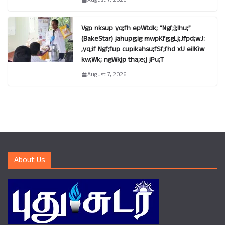
Vgp nksup yq;fh epWtdk; “Ngf;];lhu;”
(BakeStar) jahupg;ig mwpKfg;gLj;Jfpd;wJ:
,yq;if Ngf;fup cupikahsu;fSf;fhd xU eilKiw
kw;Wk; ngWkjp tha;e;j jPu;T
August 7, 2026
About Us