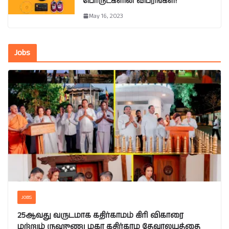
பொருட்களின் விபரங்கள்!
May 16, 2023
Jobs
JOBS
25ஆவது வருடமாக கதிர்காமம் கிரி விகாரை
மற்றும் ருஹுணு மகா கதிர்காம தேவாலயத்தை