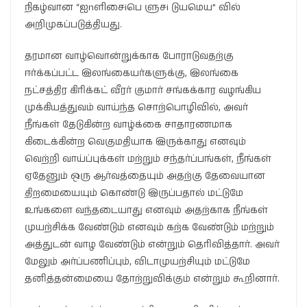
நிகழ்வான “ஐnளிசைiபெ ளுசi டுயமெய” வில்
அறிமுகப்படுத்தியது.
தரமான வாழ்வொன்றுக்காக போராடுவதற்கு
ஈர்க்கப்பட்ட இலங்கையர்களுக்கு, இலங்கை
நட்சத்திர கிரிக்கட் வீரர் குமார் சங்கக்கார வழங்கிய
முக்கியத்துவம் வாய்ந்த சொற்பொழிவில், அவர்
நீங்கள் தேடுகின்ற வாழ்க்கை சாதாரணமாக
கிடைக்கின்ற வெகுமதியாக இருக்காது எனவும்
வெற்றி வாய்ப்புக்கள் மற்றும் சந்தர்ப்பங்கள், நீங்கள்
ஏதேனும் ஒரு ஆர்வத்தையும் அதற்கு தேவையான
திறமையையும் கொண்டு இருப்பதால் மட்டுமே
உங்களை வந்தடையாது எனவும் அதற்காக நீங்கள்
முயற்சிக்க வேண்டும் எனவும் கற்க வேண்டும் மற்றும்
அத்துடன் வாழ வேண்டும் என்றும் தெரிவித்தார். அவர்
மேலும் அர்ப்பணிப்பும், விடாமுயற்சியும் மட்டுமே
தனித்தன்மையை தோற்றுவிக்கும் என்றும் கூறினார்.