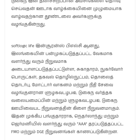
டுகைந இன் தனிச்சிறப்பான அம்சங்களை தெரிவு
செய்வதன் ஊடாக வாழ்க்கையினை முழுமையாக
வாழ்வதற்கான தூண்டலை அவர்களுக்கு
வழங்குகின்றது.
softlogic life இன்சூரன்ஸ் பிஎல்சி ஆனது,
இலங்கையின் பன்முகப்படுத்தப்பட்ட வேகமாக
வளர்ந்து வரும் நிறுவமாக
அடையாளப்படுத்தப்பட்டுள்ள, சுகாதாரம், நுகர்வோர்
பொருட்கள், தகவல் தொழில்நுட்பம், தொலைத்
தொடர்பு, மோட்டார் வாகனம் மற்றும் நிதி சேவை
வழங்குனரான ளுழகவடழபiஉ டுகைந வர்த்தக
வலையமைப்பின் மற்றும் ளுழகவடழபiஉ டுகைந
ஊயிவையட நிறுவனத்தின் கிளை நிறுவனமாகும்.
இதன் முக்கிய பங்குதாரராக, நெதர்லாந்து மற்றும்
ஜெர்மனியில் வளர்ந்து வரும் “AAA” தரப்படுத்தப்பட்ட
FMO மற்றும் DGE நிறுவனங்கள் காணப்படுகின்றன.