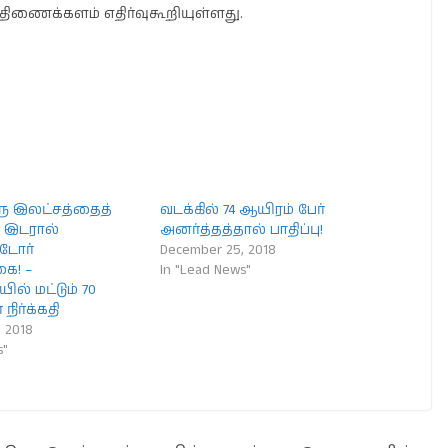
ிணைக்களம் எதிர்வுகூறியுள்ளது.
ரு இலட்சத்தைத்
வடக்கில் 74 ஆயிரம் பேர்
 இடரால்
அனர்த்தத்தால் பாதிப்பு!
்டோர்
December 25, 2018
ை! –
In "Lead News"
ில் மட்டும் 70
நிர்க்கதி
 2018
s"