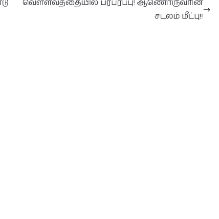
டு
வௌ்ளவத்தையில் பரபரப்பு! ஆணொருவரின்
சடலம் மீட்பு!!