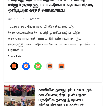
25ஆவது வருடமாக கதிர்காமம் கிரி விகாரை
மற்றும் ருஹுணு மகா கதிர்காம தேவாலயத்தை
ஒளியூட்டும் சுதேசி கொஹொம்ப;
August 7, 2026
Editor
2026 எசல பௌர்ணமி தினத்தையிட்டு,
இலங்கையின் இரண்டு முக்கிய வழிபாட்டுத்
தலங்களான கதிர்காமம் கிரி விகாரை மற்றும்
ருஹுணு மகா கதிர்காம தேவாலயங்களை, மூலிகை
பராமரிப்பு
Share this:
காலியில் தனது புதிய மாபெரும்
காட்சியறை திறப்புடன் தென்
பகுதியில் தனது இருப்பை
விரிவுபடுத்தும் ‘பெஷன் பக்’