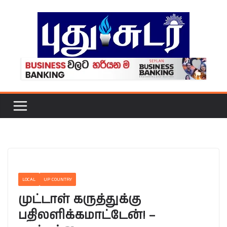
Skip
to
content
LOCAL
UP COUNTRY
முட்டாள் கருத்துக்கு
பதிலளிக்கமாட்டேன்! –