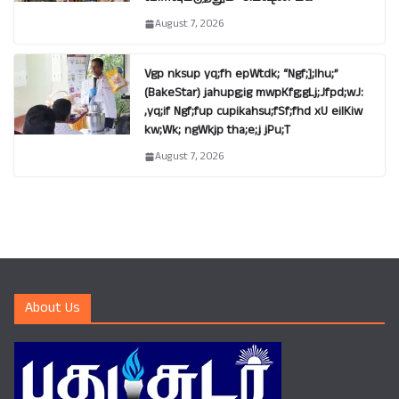
August 7, 2026
Vgp nksup yq;fh epWtdk; “Ngf;];lhu;”
(BakeStar) jahupg;ig mwpKfg;gLj;Jfpd;wJ:
,yq;if Ngf;fup cupikahsu;fSf;fhd xU eilKiw
kw;Wk; ngWkjp tha;e;j jPu;T
August 7, 2026
About Us