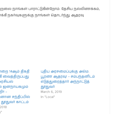
 நாங்கள் பாராட்டுகின்றோம். தேசிய நல்லிணக்கம்,
ி நகர்வுகளுக்கு நாங்கள் தொடர்ந்து ஆதரவு
றை 14ஆம் திகதி
புதிய அரசமைப்புக்கு அமெ.
ி வைத்திருப்பது
பூரண ஆதரவு! – சம்பந்தனிடம்
அரசியல்
எடுத்துரைத்தார் அந்நாட்டுத்
ால் ஜனநாயகமும்
தூதுவர்
ி!! –
March 6, 2019
னான சந்திப்பில்
In "Local"
 தூதுவர் காட்டம்
2018
s"