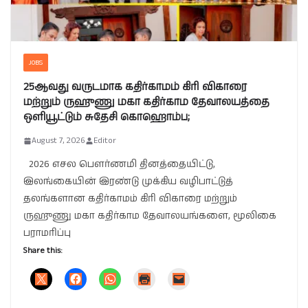
JOBS
25ஆவது வருடமாக கதிர்காமம் கிரி விகாரை
மற்றும் ருஹுணு மகா கதிர்காம தேவாலயத்தை
ஒளியூட்டும் சுதேசி கொஹொம்ப;
August 7, 2026
Editor
2026 எசல பௌர்ணமி தினத்தையிட்டு,
இலங்கையின் இரண்டு முக்கிய வழிபாட்டுத்
தலங்களான கதிர்காமம் கிரி விகாரை மற்றும்
ருஹுணு மகா கதிர்காம தேவாலயங்களை, மூலிகை
பராமரிப்பு
Share this: