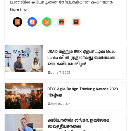
உணவில் அயோடினை சேர்ப்பதற்கான ஆதாரமாக
Share this:
USAID மற்றும் IREX ஏற்பாட்டில் MoJo
Lanka வின் முதலாவது மொபைல்
ஊடகவியல் விழா!
June 7, 2023
DFCC Agile Design Thinking Awards 2023
நிகழ்வு!
May 16, 2023
அலியான்ஸ் லங்கா, நவலோக
வைத்தியசாலை