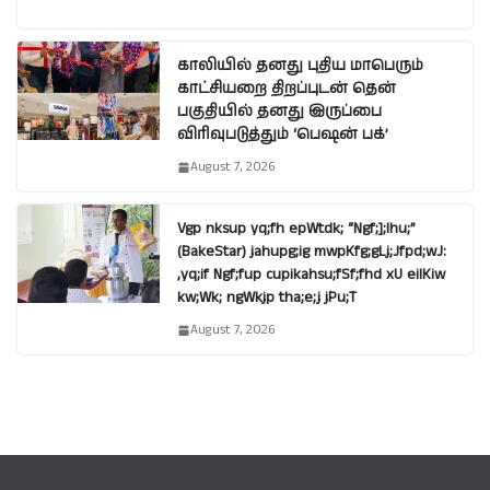
காலியில் தனது புதிய மாபெரும்
காட்சியறை திறப்புடன் தென்
பகுதியில் தனது இருப்பை
விரிவுபடுத்தும் ‘பெஷன் பக்’
August 7, 2026
Vgp nksup yq;fh epWtdk; “Ngf;];lhu;”
(BakeStar) jahupg;ig mwpKfg;gLj;Jfpd;wJ:
,yq;if Ngf;fup cupikahsu;fSf;fhd xU eilKiw
kw;Wk; ngWkjp tha;e;j jPu;T
August 7, 2026