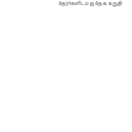
தேரர்களிடம் ஐ.தே.க. உறுதி!