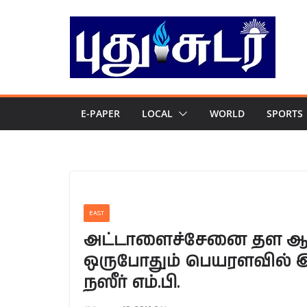
Skip
to
content
E-PAPER
LOCAL
WORLD
SPORTS
EAST
அட்டாளைச்சேனை தள ஆய
ஒருபோதும் பெயரளவில் இய
நஸீர் எம்.பி.