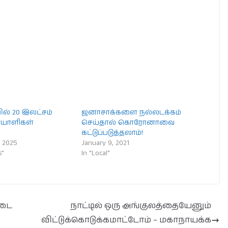
் 20 இலட்சம்
ஜனாசாக்களை நல்லடக்கம்
ோயாளிகள்
செய்தால் கொரோனாவை
!
கட்டுப்படுத்தலாம்!
 2025
January 9, 2021
s"
In "Local"
்டை
நாட்டில் ஒரு அங்குலத்தையேனும்
விட்டுக்கொடுக்கமாட்டோம் – மகாநாயக்க