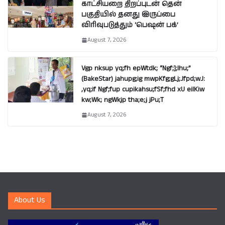
காட்சியறை திறப்புடன் தென்
பகுதியில் தனது இருப்பை
விரிவுபடுத்தும் ‘பெஷன் பக்’
August 7, 2026
Vgp nksup yq;fh epWtdk; “Ngf;];lhu;”
(BakeStar) jahupg;ig mwpKfg;gLj;Jfpd;wJ:
,yq;if Ngf;fup cupikahsu;fSf;fhd xU eilKiw
kw;Wk; ngWkjp tha;e;j jPu;T
August 7, 2026
About Us