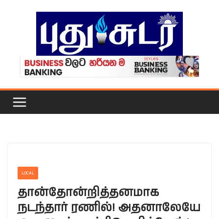
Skip
to
content
LOCAL
தான்தோன்றித்தனமாக
நடந்தார் ரணில்! அதனாலேயே