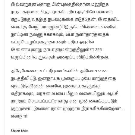
இவ்வாறானதொரு பின்புலத்தில்தான் மஹிந்த
ராஜபக்ஷவை பிரதமராக்கி புதிய ஆட்சியொன்றை
ஏற்படுத்துவதற்கு நடவடிக்கை எடுத்தேன். இதைவிட
எனக்கு வேறு மாற்றுவழி இருக்கவில்லை. எனவே,
நாட்டின் நலனுக்காகவும், பொருளாதாரத்தைக்
கட்டியெழுப்புவதற்காகவும் புதிய அரசில்
இணையுமாறு நாடாளுமன்றத்திலுள்ள 225
உறுப்பினர்களுக்கும் அழைப்பு விடுக்கின்றேன்.
அதேவேளை, சட்டநிபுணர்களின் ஆலோசனை
நடத்திவிட்டு, ஜனநாயக முறைப்படியே மாற்றத்தை
ஏற்படுத்தினேன். எனவே, ஜனநாயகத்துக்கு
எதிராகவும், அரசமைப்பை மீறும் வகையிலும் ஆட்சி
மாற்றம் செய்யப்பட்டுள்ளது என முன்வைக்கப்படும்
குற்றச்சாட்டுகளை நான் முற்றாக நிராகரிக்கின்றேன்” –
என்றார்.
Share this: