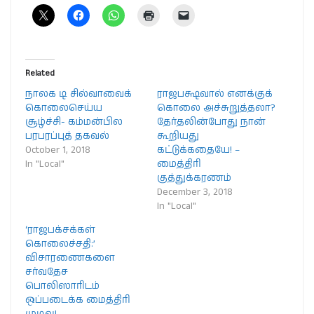
Related
நாலக டி சில்வாவைக்
ராஜபக்ஷவால் எனக்குக்
கொலைசெய்ய
கொலை அச்சுறுத்தலா?
சூழ்ச்சி- கம்மன்பில
தேர்தலின்போது நான்
பரபரப்புத் தகவல்
கூறியது
October 1, 2018
கட்டுக்கதையே! –
In "Local"
மைத்திரி
குத்துக்கரணம்
December 3, 2018
In "Local"
‘ராஜபக்சக்கள்
கொலைச்சதி:’
விசாரணைகளை
சர்வதேச
பொலிஸாரிடம்
ஒப்படைக்க மைத்திரி
முடிவு!