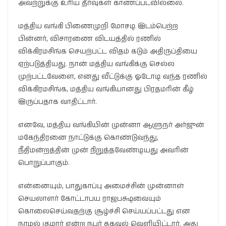
அவற்றுக்கு உரிய தீர்வுகள் காணப்படவில்லை.
மத்திய வங்கி பிணைமுறி மோசடி இடம்பெற்ற
பின்னர், விசாரணை விடயத்தில் ரணில்
விக்கிரமசிங்க செயற்பட்ட விதம் கடும் அதிருப்தியை
ஏற்படுத்தியது. நான் மத்திய வங்கிக்கு செல்ல
முற்பட்டவேளை, எனது வீட்டுக்கு ஓடோடி வந்த ரணில்
விக்கிரமசிங்க, மத்திய வங்கியானது பிரதமரின் கீழ்
இருப்பதாக வாதிட்டார்.
எனவே, மத்திய வங்கியின் முன்னா ஆளுநர் அர்ஜுன்
மகேந்திரனை நாட்டுக்கு கொண்டுவந்து,
நீதிமன்றத்தின் முன் நிறுத்தவேண்டியது அவரின்
பொறுப்பாகும்.
என்னையும், பாதுகாப்பு அமைச்சின் முன்னாள்
செயலாளர் கோட்டாபய ராஜபக்ஷவையும்
கொலைசெய்வதற்கு சூழ்ச்சி செய்யப்பட்டது என
நாமல் குமார் என்ற நபர் தகவல் வெளியிட்டார். அது