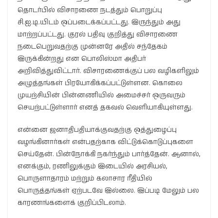
தொடர்பில் விசாரணை நடத்தும் பொறுப்பு
சி.ஐ.டி.யிடம் ஒப்படைக்கப்பட்டது. இருந்தும் அது
மாற்றப்பட்டது. குரல் பதிவு குறித்து விசாரணை
நடைபெறுவதற்கு முன்னரே அதில் சந்தேகம்
இருக்கின்றது என பொலிஸ்மா அதிபர்
அறிவித்துவிட்டார். விசாரணைக்குப் பல வழிகளிலும்
அழுத்தங்கள் பிரயோகிக்கப்பட்டுள்ளன. கொலை
முயற்சியின் பின்னணியில் அமைச்சர் ஒருவரும்
செயற்பட்டுள்ளார் எனத் தகவல் வெளியாகியுள்ளது.
என்னை ஜனாதிபதியாக்குவதற்கு ஒத்துழைப்பு
வழங்கினார்கள் என்பதற்காக விட்டுக்கொடுப்புகளை
செய்தேன். பின்நோக்கி நகர்ந்தும் பார்த்தேன். ஆனால்,
எனக்கும், ரணிலுக்கும் இடையில் அரசியல்,
பொருளாதாரம் மற்றும் கலாசார ரீதியில்
பொருத்தங்கள் ஏற்படவே இல்லை. இப்படி மேலும் பல
காரணங்களைக் குறிப்பிடலாம்.