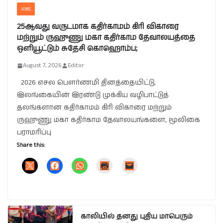
JOBS
25ஆவது வருடமாக கதிர்காமம் கிரி விகாரை
மற்றும் ருஹுணு மகா கதிர்காம தேவாலயத்தை
ஒளியூட்டும் சுதேசி கொஹொம்ப;
August 7, 2026
Editor
2026 எசல பௌர்ணமி தினத்தையிட்டு,
இலங்கையின் இரண்டு முக்கிய வழிபாட்டுத்
தலங்களான கதிர்காமம் கிரி விகாரை மற்றும்
ருஹுணு மகா கதிர்காம தேவாலயங்களை, மூலிகை
பராமரிப்பு
Share this:
காலியில் தனது புதிய மாபெரும்