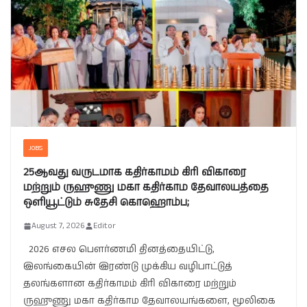
JOBS
25ஆவது வருடமாக கதிர்காமம் கிரி விகாரை
மற்றும் ருஹுணு மகா கதிர்காம தேவாலயத்தை
ஒளியூட்டும் சுதேசி கொஹொம்ப;
August 7, 2026
Editor
2026 எசல பௌர்ணமி தினத்தையிட்டு,
இலங்கையின் இரண்டு முக்கிய வழிபாட்டுத்
தலங்களான கதிர்காமம் கிரி விகாரை மற்றும்
ருஹுணு மகா கதிர்காம தேவாலயங்களை, மூலிகை