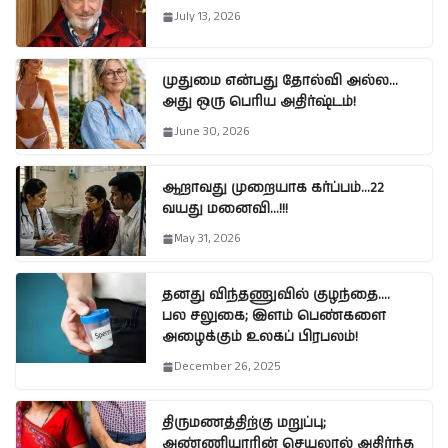
July 13, 2026
முதுமை என்பது தோல்வி அல்ல…
அது ஒரு பெரிய அதிர்ஷ்டம்!
June 30, 2026
ஆறாவது முறையாக கர்ப்பம்…22
வயது மனைவி…!!!
May 31, 2026
தனது விந்தணுவில் குழந்தை….
பல சலுகை; இளம் பெண்களை
அழைக்கும் உலகப் பிரபலம்!
December 26, 2025
திருமணத்திற்கு மறுப்பு;
அண்ணியாரின் செயலால் அதிர்ந்த