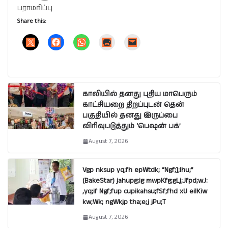
பராமரிப்பு
Share this:
காலியில் தனது புதிய மாபெரும்
காட்சியறை திறப்புடன் தென்
பகுதியில் தனது இருப்பை
விரிவுபடுத்தும் ‘பெஷன் பக்’
August 7, 2026
Vgp nksup yq;fh epWtdk; “Ngf;];lhu;”
(BakeStar) jahupg;ig mwpKfg;gLj;Jfpd;wJ:
,yq;if Ngf;fup cupikahsu;fSf;fhd xU eilKiw
kw;Wk; ngWkjp tha;e;j jPu;T
August 7, 2026