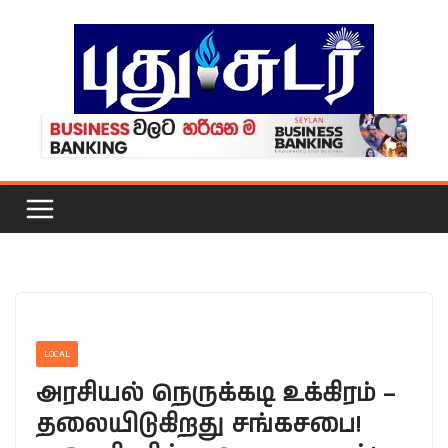
Skip
to
content
LOCAL
அரசியல் நெருக்கடி உக்கிரம் –
தலையிடுகிறது சங்கசபை!