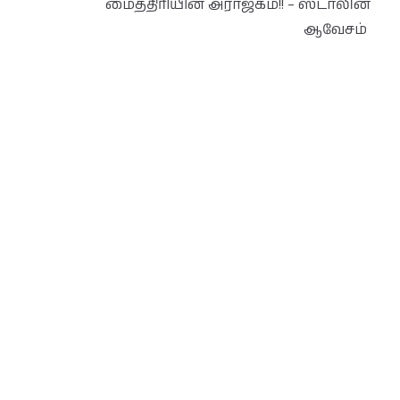
மைத்திரியின் அராஜகம்!! – ஸ்டாலின்
ஆவேசம்