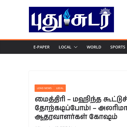
Skip
to
content
E-PAPER
LOCAL
WORLD
SPORTS
LEAD NEWS
LOCAL
மைத்திரி – மஹிந்த கூட்டு
தோற்கடிப்போம்! – அலரி
ஆதரவாளர்கள் கோஷம்