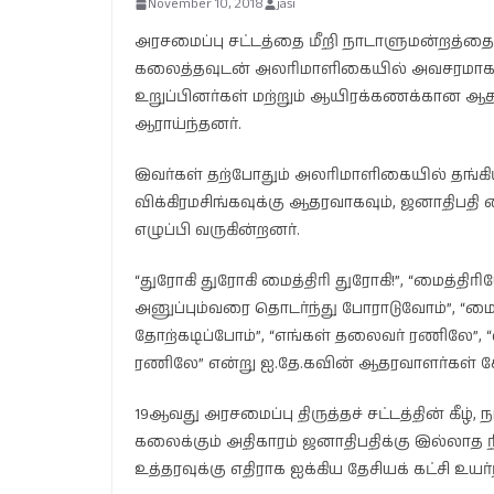
November 10, 2018
jasi
அரசமைப்பு சட்டத்தை மீறி நாடாளுமன்றத்தை 
கலைத்தவுடன் அலரிமாளிகையில் அவசரமாக ஒன
உறுப்பினர்கள் மற்றும் ஆயிரக்கணக்கான ஆதர
ஆராய்ந்தனர்.
இவர்கள் தற்போதும் அலரிமாளிகையில் தங்கிய
விக்கிரமசிங்கவுக்கு ஆதரவாகவும், ஜனாதிபத
எழுப்பி வருகின்றனர்.
“துரோகி துரோகி மைத்திரி துரோகி!”, “மைத்திர
அனுப்பும்வரை தொடர்ந்து போராடுவோம்”, “மைத்
தோற்கடிப்போம்”, “எங்கள் தலைவர் ரணிலே”,
ரணிலே” என்று ஐ.தே.கவின் ஆதரவாளர்கள் கோ
19ஆவது அரசமைப்பு திருத்தச் சட்டத்தின் கீ
கலைக்கும் அதிகாரம் ஜனாதிபதிக்கு இல்லாத
உத்தரவுக்கு எதிராக ஐக்கிய தேசியக் கட்சி உய