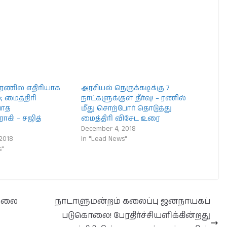
 ரணில் எதிரியாக
அரசியல் நெருக்கடிக்கு 7
; மைத்திரி
நாட்களுக்குள் தீர்வு! – ரணில்
யாத
மீது சொற்போர் தொடுத்து
கி! – சஜித்
மைத்திரி விசேட உரை
December 4, 2018
2018
In "Lead News"
s"
்தலை
நாடாளுமன்றம் கலைப்பு ஜனநாயகப்
படுகொலை! பேரதிர்ச்சியளிக்கின்றது