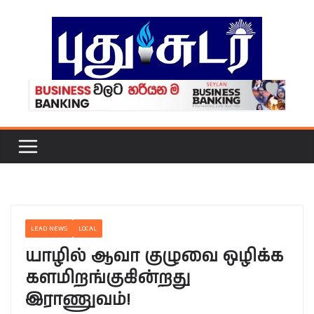
Skip
to
content
LEAD NEWS
LOCAL
யாழில் ஆவா குழுவை ஒழிக்க
களமிறங்குகின்றது
இராணுவம்!