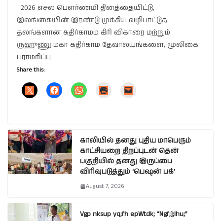
2026 எசல பௌர்ணமி தினத்தையிட்டு,
இலங்கையின் இரண்டு முக்கிய வழிபாட்டுத்
தலங்களான கதிர்காமம் கிரி விகாரை மற்றும்
ருஹுணு மகா கதிர்காம தேவாலயங்களை, மூலிகை
பராமரிப்பு
Share this:
காலியில் தனது புதிய மாபெரும்
காட்சியறை திறப்புடன் தென்
பகுதியில் தனது இருப்பை
விரிவுபடுத்தும் ‘பெஷன் பக்’
August 7, 2026
Vgp nksup yq;fh epWtdk; “Ngf;];lhu;”