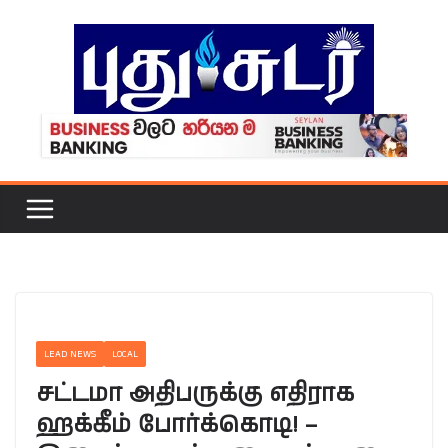
Skip
to
content
LEAD NEWS
LOCAL
சட்டமா அதிபருக்கு எதிராக
ஹக்கீம் போர்க்கொடி! –