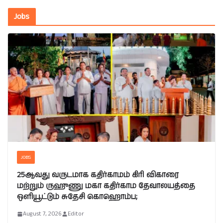
Jobs
JOBS
25ஆவது வருடமாக கதிர்காமம் கிரி விகாரை
மற்றும் ருஹுணு மகா கதிர்காம தேவாலயத்தை
ஒளியூட்டும் சுதேசி கொஹொம்ப;
August 7, 2026
Editor