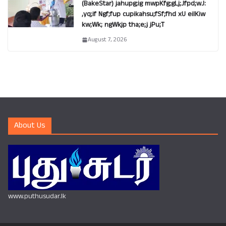
(BakeStar) jahupg;ig mwpKfg;gLj;Jfpd;wJ:
,yq;if Ngf;fup cupikahsu;fSf;fhd xU eilKiw
kw;Wk; ngWkjp tha;e;j jPu;T
August 7, 2026
About Us
www.puthusudar.lk