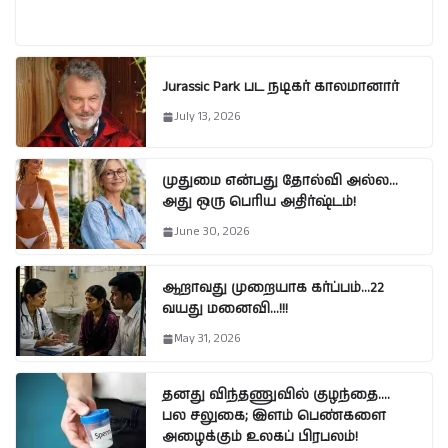
Jurassic Park பட நடிகர் காலமானார்
July 13, 2026
முதுமை என்பது தோல்வி அல்ல…
அது ஒரு பெரிய அதிர்ஷ்டம்!
June 30, 2026
ஆறாவது முறையாக கர்ப்பம்…22
வயது மனைவி…!!!
May 31, 2026
தனது விந்தணுவில் குழந்தை….
பல சலுகை; இளம் பெண்களை
அழைக்கும் உலகப் பிரபலம்!