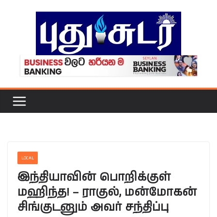
Skip
to
content
LOCAL
இந்தியாவின் பொறிக்குள்
மஹிந்த! – ராகுல், மன்மோகன்
சிங்குடனும் அவர் சந்திப்பு