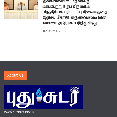
இலங்கையில் முதலாவது
மகப்பேற்றுக்குப் பிந்தைய
பிரத்தியேக பராமரிப்பு நிலையத்தை
ஜோசப் பிரேசர் நைன்வெல்ஸ் இன்
‘ParentX’ அறிமுகப்படுத்துகிறது
August 4, 2026
About Us
www.puthusudar.lk