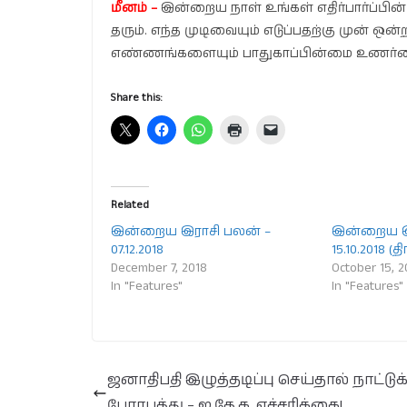
மீனம் –
இன்றைய நாள் உங்கள் எதிர்பார்ப்பின
தரும். எந்த முடிவையும் எடுப்பதற்கு முன் ஒ
எண்ணங்களையும் பாதுகாப்பின்மை உணர்வையு
Share this:
Related
இன்றைய இராசி பலன் –
இன்றைய இ
07.12.2018
15.10.2018 (
December 7, 2018
October 15, 2
In "Features"
In "Features"
ஜனாதிபதி இழுத்தடிப்பு செய்தால் நாட்டுக
பேராபத்து – ஐ.தே.க. எச்சரிக்கை!