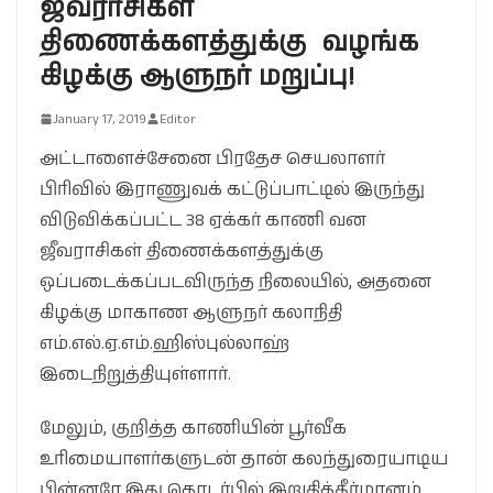
ஜீவராசிகள்
திணைக்களத்துக்கு வழங்க
கிழக்கு ஆளுநர் மறுப்பு!
January 17, 2019
Editor
அட்டாளைச்சேனை பிரதேச செயலாளர்
பிரிவில் இராணுவக் கட்டுப்பாட்டில் இருந்து
விடுவிக்கப்பட்ட 38 ஏக்கர் காணி வன
ஜீவராசிகள் திணைக்களத்துக்கு
ஒப்படைக்கப்படவிருந்த நிலையில், அதனை
கிழக்கு மாகாண ஆளுநர் கலாநிதி
எம்.எல்.ஏ.எம்.ஹிஸ்புல்லாஹ்
இடைநிறுத்தியுள்ளார்.
மேலும், குறித்த காணியின் பூர்வீக
உரிமையாளர்களுடன் தான் கலந்துரையாடிய
பின்னரே இது தொடர்பில் இறுதித்தீர்மானம்