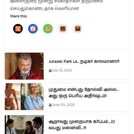
இளைஞரை மூன்று சகோதரிகள் திருமணம்
செய்துகொண்டதாக வெளியான
Share this:
Jurassic Park பட நடிகர் காலமானார்
July 13, 2026
முதுமை என்பது தோல்வி அல்ல…
அது ஒரு பெரிய அதிர்ஷ்டம்!
June 30, 2026
ஆறாவது முறையாக கர்ப்பம்…22
வயது மனைவி…!!!