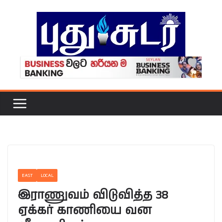
Skip
to
content
EAST
LOCAL
இராணுவம் விடுவித்த 38
ஏக்கர் காணியை வன