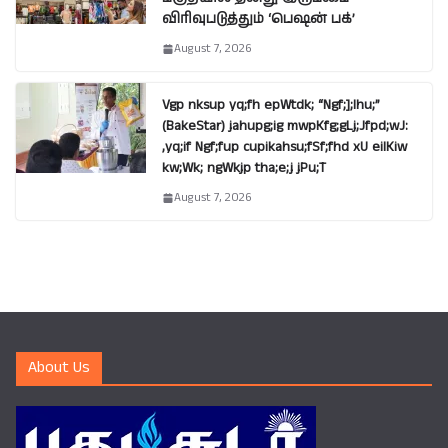
விரிவுபடுத்தும் ‘பெஷன் பக்’
August 7, 2026
Vgp nksup yq;fh epWtdk; “Ngf;];lhu;”
(BakeStar) jahupg;ig mwpKfg;gLj;Jfpd;wJ:
,yq;if Ngf;fup cupikahsu;fSf;fhd xU eilKiw
kw;Wk; ngWkjp tha;e;j jPu;T
August 7, 2026
About Us