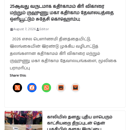
25ஆவது வருடமாக கதிர்காமம் கிரி விகாரை
மற்றும் ருஹுணு மகா கதிர்காம தேவாலயத்தை
ஒளியூட்டும் சுதேசி கொஹொம்ப;
August 7, 2026
Editor
2026 எசல பௌர்ணமி தினத்தையிட்டு,
இலங்கையின் இரண்டு முக்கிய வழிபாட்டுத்
தலங்களான கதிர்காமம் கிரி விகாரை மற்றும்
ருஹுணு மகா கதிர்காம தேவாலயங்களை, மூலிகை
பராமரிப்பு
Share this:
காலியில் தனது புதிய மாபெரும்
காட்சியறை திறப்புடன் தென்
பகுதியில் தனது இருப்பை