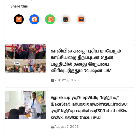
Share this:
காலியில் தனது புதிய மாபெரும்
காட்சியறை திறப்புடன் தென்
பகுதியில் தனது இருப்பை
விரிவுபடுத்தும் ‘பெஷன் பக்’
August 7, 2026
Vgp nksup yq;fh epWtdk; “Ngf;];lhu;”
(BakeStar) jahupg;ig mwpKfg;gLj;Jfpd;wJ:
,yq;if Ngf;fup cupikahsu;fSf;fhd xU eilKiw
kw;Wk; ngWkjp tha;e;j jPu;T
August 7, 2026