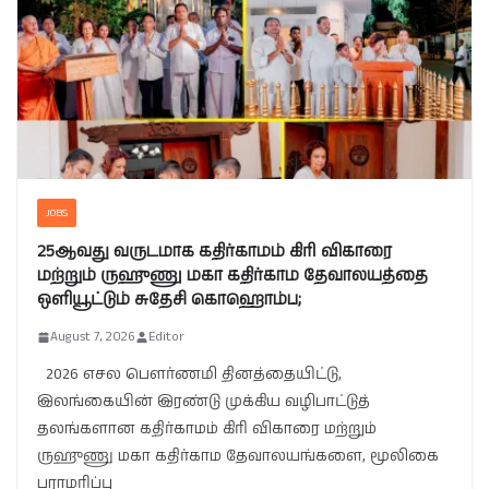
JOBS
25ஆவது வருடமாக கதிர்காமம் கிரி விகாரை
மற்றும் ருஹுணு மகா கதிர்காம தேவாலயத்தை
ஒளியூட்டும் சுதேசி கொஹொம்ப;
August 7, 2026
Editor
2026 எசல பௌர்ணமி தினத்தையிட்டு,
இலங்கையின் இரண்டு முக்கிய வழிபாட்டுத்
தலங்களான கதிர்காமம் கிரி விகாரை மற்றும்
ருஹுணு மகா கதிர்காம தேவாலயங்களை, மூலிகை
பராமரிப்பு