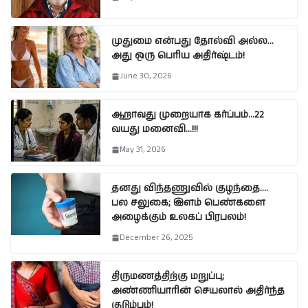
முதுமை என்பது தோல்வி அல்ல…
அது ஒரு பெரிய அதிர்ஷ்டம்!
June 30, 2026
ஆறாவது முறையாக கர்ப்பம்…22
வயது மனைவி…!!!
May 31, 2026
தனது விந்தணுவில் குழந்தை….
பல சலுகை; இளம் பெண்களை
அழைக்கும் உலகப் பிரபலம்!
December 26, 2025
திருமணத்திற்கு மறுப்பு;
அண்ணியாரின் செயலால் அதிர்ந்த
குடும்பம்!