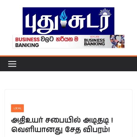
Skip
to
content
LOCAL
அதிஉயர் சபையில் அடிதடி !
வெளியானது சேத விபரம்!