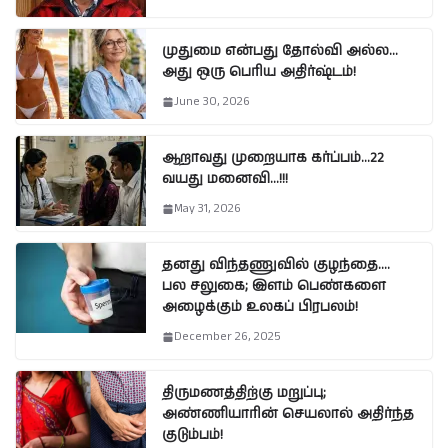
முதுமை என்பது தோல்வி அல்ல…
அது ஒரு பெரிய அதிர்ஷ்டம்!
June 30, 2026
ஆறாவது முறையாக கர்ப்பம்…22
வயது மனைவி…!!!
May 31, 2026
தனது விந்தணுவில் குழந்தை….
பல சலுகை; இளம் பெண்களை
அழைக்கும் உலகப் பிரபலம்!
December 26, 2025
திருமணத்திற்கு மறுப்பு;
அண்ணியாரின் செயலால் அதிர்ந்த
குடும்பம்!