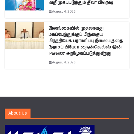
அறிமுகப்படுத்தும் தீவா பிரெஷ்
August 4, 2026
இலங்கையில் முதலாவது
மகப்பேற்றுக்குப் பிந்தைய
பிரத்தியேக பராமரிப்பு நிலையத்தை
ஜோசப் பிரேசர் நைன்வெல்ஸ் இன்
‘ParentX’ அறிமுகப்படுத்துகிறது
August 4, 2026
About Us