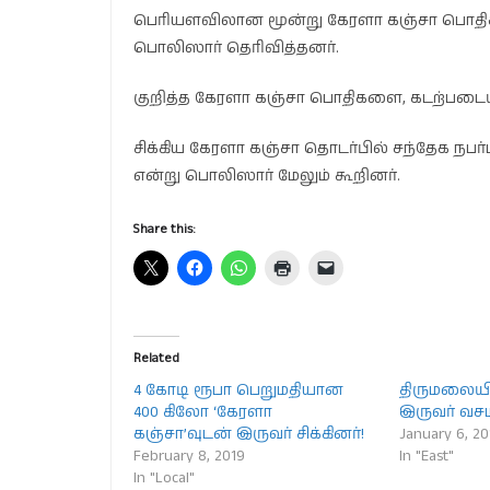
பெரியளவிலான மூன்று கேரளா கஞ்சா பொதிகள்
பொலிஸார் தெரிவித்தனர்.
குறித்த கேரளா கஞ்சா பொதிகளை, கடற்படைய
சிக்கிய கேரளா கஞ்சா தொடர்பில் சந்தேக ந
என்று பொலிஸார் மேலும் கூறினர்.
Share this:
Related
4 கோடி ரூபா பெறுமதியான
திருமலையி
400 கிலோ ‘கேரளா
இருவர் வசம
கஞ்சா’வுடன் இருவர் சிக்கினர்!
January 6, 20
February 8, 2019
In "East"
In "Local"