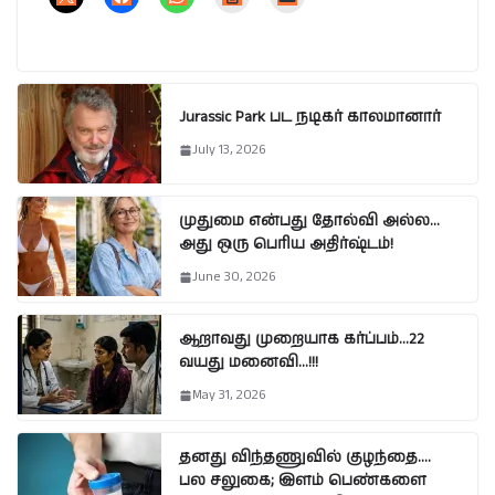
Jurassic Park பட நடிகர் காலமானார்
July 13, 2026
முதுமை என்பது தோல்வி அல்ல…
அது ஒரு பெரிய அதிர்ஷ்டம்!
June 30, 2026
ஆறாவது முறையாக கர்ப்பம்…22
வயது மனைவி…!!!
May 31, 2026
தனது விந்தணுவில் குழந்தை….
பல சலுகை; இளம் பெண்களை