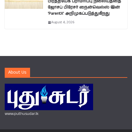
பிரத்தியேக பராமரிப்பு நிலையத்தை
ஜோசப் பிரேசர் நைன்வெல்ஸ் இன்
‘ParentX’ அறிமுகப்படுத்துகிறது
August 4, 2026
About Us
www.puthusudar.lk