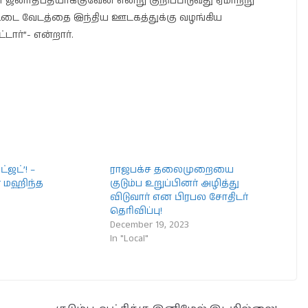
னாதிபதியாக்குவேன் என்று குறிப்பிடுவது ஏமாற்று
்டை வேடத்தை இந்திய ஊடகத்துக்கு வழங்கிய
ார்”- என்றார்.
ட்ஜட்’! –
ராஜபக்ச தலைமுறையை
ர் மஹிந்த
குடும்ப உறுப்பினர் அழித்து
9
விடுவார் என பிரபல சோதிடர்
தெரிவிப்பு!
December 19, 2023
In "Local"