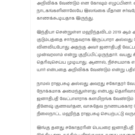
அறிவிக்க வேண்டும் என கோஷம் எழுப்பினர். எ
நாடகங்களினாலேயே இலங்கை மீதான சர்வதேச 
காணக்கூடியதாக இருந்து.
இந்தியா சென்றுள்ள மஹிந்தவிடம் 2019 ஆம்
குடும்பத்தை சார்நதவராக இருப்பாரா அல்லத
வினவியபோது அதற்கு அவர் ஜனாதிபதி வேட்ப
முன்வரலாம் என்று குறிப்பிட்டிருந்தார். வய
தெரிவுசெய்ய முடியாது. ஆனால், நிச்சயமாக எ
யார் என்பதை அறிவிக்க வேண்டும் என்று பதில் 
நாமல் ராஜபக்ஷ அல்லது அவரது சகோதரர் வேட
நோக்கமாக அமைந்துள்ளது என்பது தெளிவாக வ
ஜனாதிபதி வேட்பாளராக களமிறங்க வேண்டும் என்
தினேஷ் குணவர்தன, வாசுதேவ நாணயககார போ
நிலைநாட்ட மஹிந்த ராஜபக்ஷ செயற்பட்டு வருகி
இங்கு தனது சகோதரரின் பெயரை ஜனாதிபதி வேட