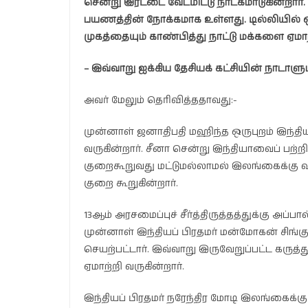
சென்று இரட்டை வேடமிட்டு நாடகமாடுகின்றார
பயணத்தின் நோக்கமாக உள்ளது. டில்லியில் ஒ
முகத்தையும் காண்பித்து நாட்டு மக்களை ஏமாற்
– இவ்வாறு ஐக்கிய தேசியக் கட்சியின் நாடாள
அவர் மேலும் தெரிவித்ததாவது:-
முன்னாள் ஜனாதிபதி மஹிந்த ஒருபுறம் இந்தி
வருகின்றார். சீனா சென்று இந்தியாவைப் பற்ற
குறைகூறுவது மட்டுமல்லாமல் இலங்கைக்கு வந்த
குறை கூறுகின்றார்.
13ஆம் அரசமைப்புச் சீர்த்திருத்தத்துக்கு அப்
முன்னாள் இந்தியப் பிரதமர் மன்மோகன் சிங்கு
செயற்பட்டார். இவ்வாறு இருவேறுப்பட்ட கர
ஏமாற்றி வருகின்றார்.
இந்தியப் பிரதமர் நரேந்திர மோடி இலங்கைக்