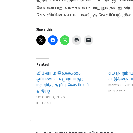
இந்திய ஊடகத்தில் பகிரங்கமாக தனது மகனை ஜ
வேலையாகும். மக்களை ஏமாற்றும் தனது இரட
செவ்வியின் ஊடாக மஹிந்த வெளிப்படுத்திவிட்ட
Share this:
Related
விஜேராம இல்லத்தை
ஏமாற்றும் ‘ப
ஒப்படைக்க முடியாது ;
சாடுகின்றா
மஹிந்த தரப்பு வெளியிட்ட
March 6, 201
அதிரடி
In "Local"
October 3, 2025
In "Local"