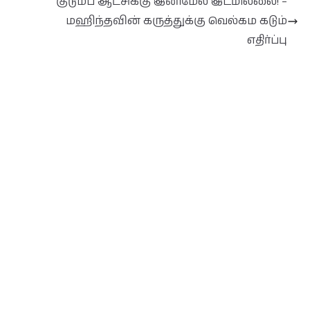
குடும்ப ஆட்சிக்கு இனிமேல் இடமில்லை! –
மஹிந்தவின் கருத்துக்கு வெல்கம கடும்
எதிர்ப்பு