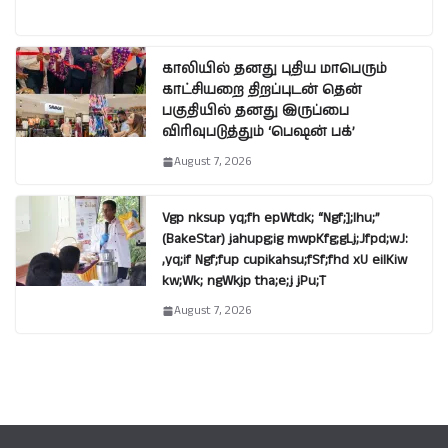
காலியில் தனது புதிய மாபெரும்
காட்சியறை திறப்புடன் தென்
பகுதியில் தனது இருப்பை
விரிவுபடுத்தும் ‘பெஷன் பக்’
August 7, 2026
Vgp nksup yq;fh epWtdk; “Ngf;];lhu;”
(BakeStar) jahupg;ig mwpKfg;gLj;Jfpd;wJ:
,yq;if Ngf;fup cupikahsu;fSf;fhd xU eilKiw
kw;Wk; ngWkjp tha;e;j jPu;T
August 7, 2026