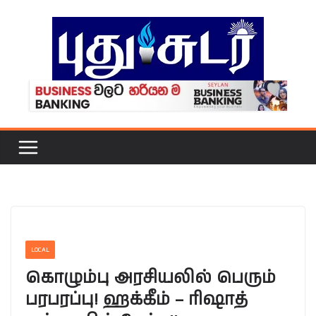
Skip
to
content
LOCAL
கொழும்பு அரசியலில் பெரும்
பரபரப்பு! ஹக்கீம் – ரிஷாத்