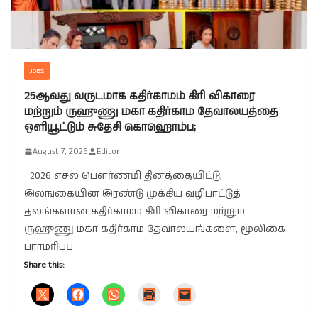
JOBS
25ஆவது வருடமாக கதிர்காமம் கிரி விகாரை
மற்றும் ருஹுணு மகா கதிர்காம தேவாலயத்தை
ஒளியூட்டும் சுதேசி கொஹொம்ப;
August 7, 2026
Editor
2026 எசல பௌர்ணமி தினத்தையிட்டு,
இலங்கையின் இரண்டு முக்கிய வழிபாட்டுத்
தலங்களான கதிர்காமம் கிரி விகாரை மற்றும்
ருஹுணு மகா கதிர்காம தேவாலயங்களை, மூலிகை
பராமரிப்பு
Share this: