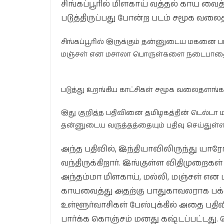
சிங்கப்பூரில் மிளகாய் வத்தல் காய வை
படுத்திருப்பது போன்ற படம் சமூக வலை
சிங்கப்பூரில் இருக்கும் தன்னுடைய மகனை பா
மஞ்சள் என மசாலா பொருள்களை நடைபாத
படுத்து உறங்கிய காட்சிகள் சமூக வலைதளங்களி
இது குறித்த பதிவினை தமிழகத்தின் டெல்டா ம
தன்னுடைய வருத்தத்தையும் பதிவு செய்துள்ளா
அந்த பதிவில், இந்தியாவிலிருந்து யார
வந்திருக்கிறார். இங்குள்ள விதிமுறைகள்
அந்தம்மா மிளகாய், மல்லி, மஞ்சள்
காயவைத்து அதற்கு பாதுகாவலராக பக்கத்
உள்ளூர்வாசிகள் பேஸ்புக்கில் அதை பதிவ
பார்க்க கொஞ்சம் மனது கஷ்டப்பட்டத