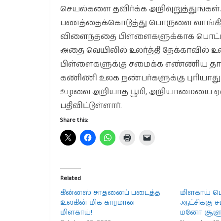
செயல்களை தவிர்க்க அறிவுறுத்துங்கள்.
பணத்தைக்கொடுத்து பொருளை வாங்கித்த
விளைந்ததை பிள்ளைகளுக்காக பொட்டலம
அதை வெயிலில் உலர்த்தி தேக்காவில் உ
பிள்ளைகளுக்கு சமைக்க எண்ணிய தாயன
கணிணி உலக நண்பர்களுக்கு புரியாது
உழவை அறியாத பூமி, அறியாமையை ஏள
பதிவிட்டுள்ளார்.
Share this:
Related
கின்னஸ் சாதனைப் படைத்த
மிளகாய் பொ
உலகின் மிக காரமான
ஆட்சிக்கு ச
மிளகாய்!
மனோ சூள