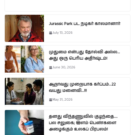
Jurassic Park பட நடிகர் காலமானார்
July 13, 2026
முதுமை என்பது தோல்வி அல்ல…
அது ஒரு பெரிய அதிர்ஷ்டம்!
June 30, 2026
ஆறாவது முறையாக கர்ப்பம்…22
வயது மனைவி…!!!
May 31, 2026
தனது விந்தணுவில் குழந்தை….
பல சலுகை; இளம் பெண்களை
அழைக்கும் உலகப் பிரபலம்!