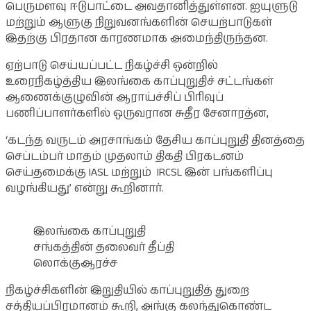
பெருமளவு ஈடுபாட்டை அவதானித்துள்ளன. ஐயுளுடு
மற்றும் ஆளுகு நிறுவனங்களின் செயற்பாடுகள்
இதற்கு பிரதான காரணமாக அமைந்திருந்தன.
ஏற்பாடு செய்யப்பட்ட நிகழ்ச்சி ஒன்றில்
உரைநிகழ்த்திய இலங்கை காப்புறுதிச் சட்டங்கள்
ஆணைக்குழுவின் ஆராய்ச்சிப் பிரிவுப்
பணிப்பாளர்களில் ஒருவரான சுதீர சேனாரத்ன,
‘கடந்த வருடம் அரசாங்கம் தேசிய காப்புறுதி தினத்தை
செப்டம்பர் மாதம் முதலாம் திகதி பிரகடனம்
செய்தமைக்கு IASL மற்றும் IRCSL இன் பங்களிப்பு
வழங்கியது’ என்று கூறினார்.
இலங்கை காப்புறுதி
சங்கத்தின் தலைவர் தீப்தி
லொக்குஆரச்ச
நிகழ்ச்சிகளின் இறுதியில் காப்புறுதித் துறை
சத்தியப்பிரமானம் கூறி, அங்கு கலந்துகொண்ட