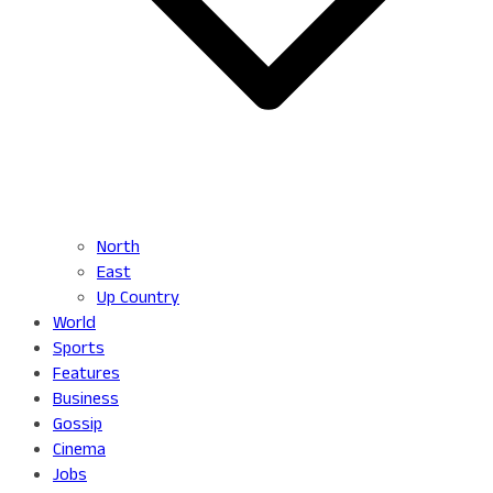
North
East
Up Country
World
Sports
Features
Business
Gossip
Cinema
Jobs