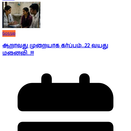
Gossip
ஆறாவது முறையாக கர்ப்பம்…22 வயது
மனைவி…!!!