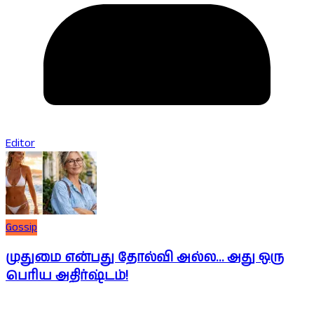
Editor
Gossip
முதுமை என்பது தோல்வி அல்ல… அது ஒரு
பெரிய அதிர்ஷ்டம்!