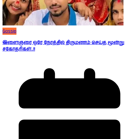
Gossip
இளைஞரை ஒரே நேரத்தில் திருமணம் செய்த மூன்று
சகோதரிகள்..!!