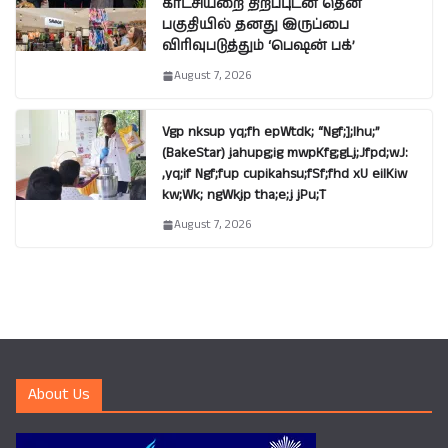
காட்சியறை திறப்புடன் தென்
பகுதியில் தனது இருப்பை
விரிவுபடுத்தும் ‘பெஷன் பக்’
August 7, 2026
Vgp nksup yq;fh epWtdk; “Ngf;];lhu;”
(BakeStar) jahupg;ig mwpKfg;gLj;Jfpd;wJ:
,yq;if Ngf;fup cupikahsu;fSf;fhd xU eilKiw
kw;Wk; ngWkjp tha;e;j jPu;T
August 7, 2026
About Us