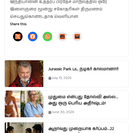
இந்தியாவின் உத்தரப் பிரதேச மாநிலத்தில் ஒரே
இளைஞரை மூன்று சகோதரிகள் திருமணம்
செய்துகொண்டதாக வெளியான
Share this:
Jurassic Park பட நடிகர் காலமானார்
July 13, 2026
முதுமை என்பது தோல்வி அல்ல…
அது ஒரு பெரிய அதிர்ஷ்டம்!
June 30, 2026
ஆறாவது முறையாக கர்ப்பம்…22