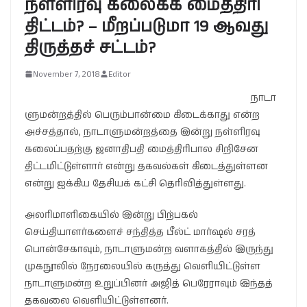
நள்ளிரவு கலைக்க மைத்திரி
திட்டம்? – மீறப்படுமா 19 ஆவது
திருத்தச் சட்டம்?
November 7, 2018
Editor
நாடா
ளுமன்றத்தில் பெரும்பான்மை கிடைக்காது என்ற
அச்சத்தால், நாடாளுமன்றத்தை இன்று நள்ளிரவு
கலைப்பதற்கு ஜனாதிபதி மைத்திரிபால சிறிசேன
திட்டமிட்டுள்ளார் என்று தகவல்கள் கிடைத்துள்ளன
என்று ஐக்கிய தேசியக் கட்சி தெரிவித்துள்ளது.
அலரிமாளிகையில் இன்று பிற்பகல்
செய்தியாளர்களைச் சந்தித்த பீல்ட் மார்ஷல் சரத்
பொன்சேகாவும், நாடாளுமன்ற வளாகத்தில் இருந்து
முகநூலில் நேரலையில் கருத்து வெளியிட்டுள்ள
நாடாளுமன்ற உறுப்பினர் அஜித் பெரேராவும் இந்தத்
தகவலை வெளியிட்டுள்ளனர்.