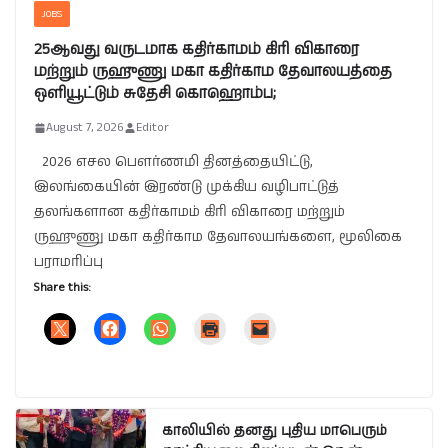
JOBS
25ஆவது வருடமாக கதிர்காமம் கிரி விகாரை
மற்றும் ருஹுணு மகா கதிர்காம தேவாலயத்தை
ஒளியூட்டும் சுதேசி கொஹொம்ப;
August 7, 2026
Editor
2026 எசல பௌர்ணமி தினத்தையிட்டு,
இலங்கையின் இரண்டு முக்கிய வழிபாட்டுத்
தலங்களான கதிர்காமம் கிரி விகாரை மற்றும்
ருஹுணு மகா கதிர்காம தேவாலயங்களை, மூலிகை
பராமரிப்பு
Share this:
காலியில் தனது புதிய மாபெரும்