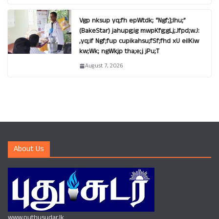
Vgp nksup yq;fh epWtdk; “Ngf;];lhu;”
(BakeStar) jahupg;ig mwpKfg;gLj;Jfpd;wJ:
,yq;if Ngf;fup cupikahsu;fSf;fhd xU eilKiw
kw;Wk; ngWkjp tha;e;j jPu;T
August 7, 2026
About Us
www.puthusudar.lk