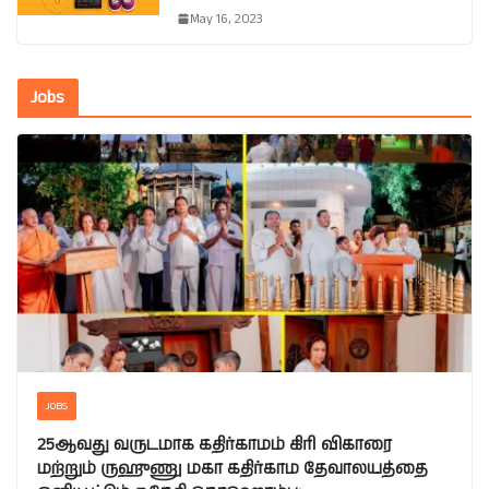
May 16, 2023
Jobs
JOBS
25ஆவது வருடமாக கதிர்காமம் கிரி விகாரை
மற்றும் ருஹுணு மகா கதிர்காம தேவாலயத்தை