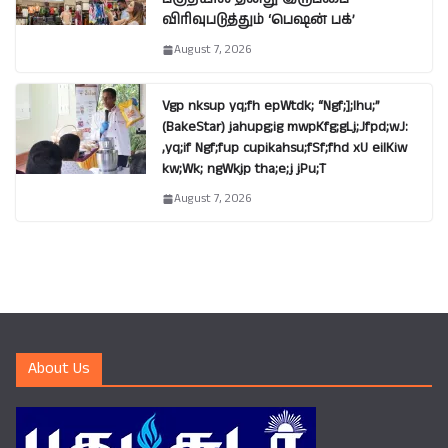
விரிவுபடுத்தும் ‘பெஷன் பக்’
August 7, 2026
Vgp nksup yq;fh epWtdk; “Ngf;];lhu;”
(BakeStar) jahupg;ig mwpKfg;gLj;Jfpd;wJ:
,yq;if Ngf;fup cupikahsu;fSf;fhd xU eilKiw
kw;Wk; ngWkjp tha;e;j jPu;T
August 7, 2026
About Us