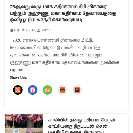
25ஆவது வருடமாக கதிர்காமம் கிரி விகாரை
மற்றும் ருஹுணு மகா கதிர்காம தேவாலயத்தை
ஒளியூட்டும் சுதேசி கொஹொம்ப;
August 7, 2026
Editor
2026 எசல பௌர்ணமி தினத்தையிட்டு,
இலங்கையின் இரண்டு முக்கிய வழிபாட்டுத்
தலங்களான கதிர்காமம் கிரி விகாரை மற்றும்
ருஹுணு மகா கதிர்காம தேவாலயங்களை, மூலிகை
பராமரிப்பு
Share this:
காலியில் தனது புதிய மாபெரும்
காட்சியறை திறப்புடன் தென்
பகுதியில் தனது இருப்பை