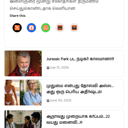
இளைஞரை மூன்று சகோதரிகள் திருமணம்
செய்துகொண்டதாக வெளியான
Share this:
Jurassic Park பட நடிகர் காலமானார்
July 13, 2026
முதுமை என்பது தோல்வி அல்ல…
அது ஒரு பெரிய அதிர்ஷ்டம்!
June 30, 2026
ஆறாவது முறையாக கர்ப்பம்…22
வயது மனைவி…!!!