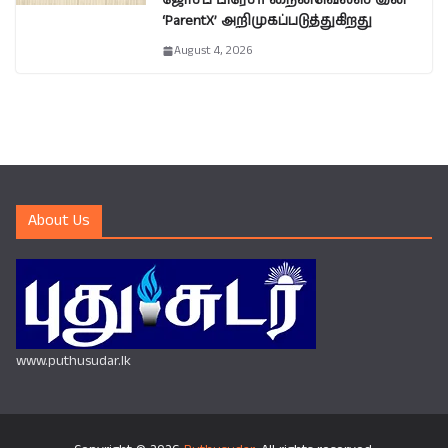
ஜோசப் பிரேசர் நைன்வெல்ஸ் இன்
‘ParentX’ அறிமுகப்படுத்துகிறது
August 4, 2026
About Us
www.puthusudar.lk