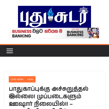
Skip
to
content
LEAD NEWS
LOCAL
பாதுகாப்புக்கு அச்சுறுத்தல்
இல்லை! முப்படைகளும்
ஊஷார் நிலையில்!! –