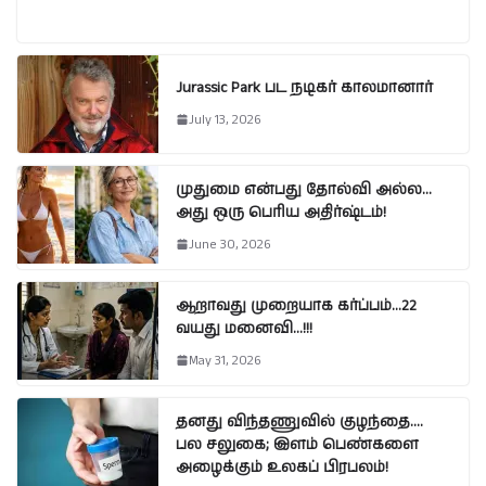
Jurassic Park பட நடிகர் காலமானார்
July 13, 2026
முதுமை என்பது தோல்வி அல்ல…
அது ஒரு பெரிய அதிர்ஷ்டம்!
June 30, 2026
ஆறாவது முறையாக கர்ப்பம்…22
வயது மனைவி…!!!
May 31, 2026
தனது விந்தணுவில் குழந்தை….
பல சலுகை; இளம் பெண்களை
அழைக்கும் உலகப் பிரபலம்!