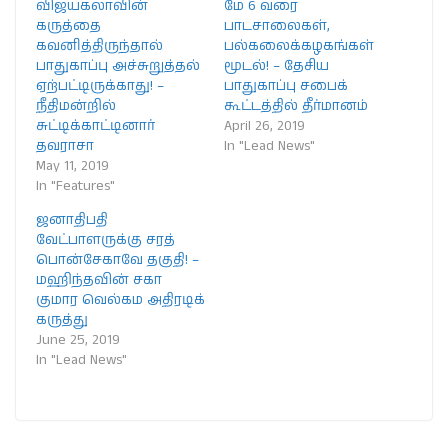
விஜயகலாவின்
மே 6 வரை
கருத்தை
பாடசாலைகள்,
கவனித்திருந்தால்
பல்கலைக்கழகங்கள்
பாதுகாப்பு அச்சுறுத்தல்
மூடல்! – தேசிய
ஏற்பட்டிருக்காது! –
பாதுகாப்பு சபைக்
நீதிமன்றில்
கூட்டத்தில் தீர்மானம்
சுட்டிக்காட்டினார்
April 26, 2019
தவராசா
In "Lead News"
May 11, 2019
In "Features"
ஜனாதிபதி
வேட்பாளருக்கு சரத்
பொன்சேகாவே தகுதி! –
மஹிந்தவின் சகா
குமார வெல்கம அதிரடிக்
கருத்து
June 25, 2019
In "Lead News"