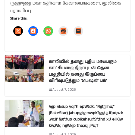
ருஹுணு மகா கதிர்காம தேவாலயங்களை, மூலிகை
பராமரிப்பு
Share this:
காலியில் தனது புதிய மாபெரும்
காட்சியறை திறப்புடன் தென்
பகுதியில் தனது இருப்பை
விரிவுபடுத்தும் ‘பெஷன் பக்’
August 7, 2026
Vgp nksup yq;fh epWtdk; “Ngf;];lhu;”
(BakeStar) jahupg;ig mwpKfg;gLj;Jfpd;wJ:
,yq;if Ngf;fup cupikahsu;fSf;fhd xU eilKiw
kw;Wk; ngWkjp tha;e;j jPu;T
August 7, 2026