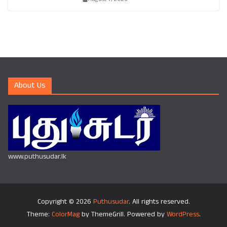
About Us
www.puthusudar.lk
Copyright © 2026
Puthusudar
. All rights reserved.
Theme:
ColorMag
by ThemeGrill. Powered by
WordPress
.