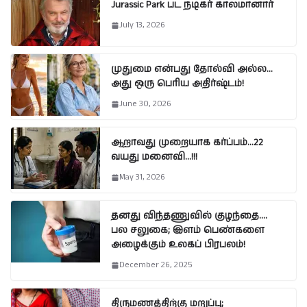
Jurassic Park பட நடிகர் காலமானார்
July 13, 2026
முதுமை என்பது தோல்வி அல்ல…
அது ஒரு பெரிய அதிர்ஷ்டம்!
June 30, 2026
ஆறாவது முறையாக கர்ப்பம்…22
வயது மனைவி…!!!
May 31, 2026
தனது விந்தணுவில் குழந்தை….
பல சலுகை; இளம் பெண்களை
அழைக்கும் உலகப் பிரபலம்!
December 26, 2025
திருமணத்திற்கு மறுப்பு;