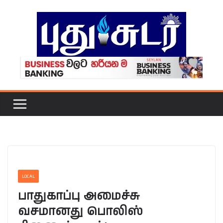
Skip
to
content
LOCAL
பாதுகாப்பு அமைச்சு
வசமானது பொலிஸ்