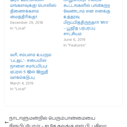
மங்களவுக்கு! பொலிஸ்
கூட்டங்களில் பங்கேற்ற
திணைக்களம்
வேண்டாம் என எனக்கு
மைத்திரிக்கு!!
உத்தரவு
December 29, 2018
பிறப்பித்திருந்தார் ‘MY3’
In "Local"
– பூஜித பரபரப்பு
சாட்சியம்
June 6, 2019
In "Features"
வரி, சம்பளம் உயரும்
‘பட்ஜட்’- சபையில்
நாளை சமர்ப்பிப்பு!
ஏப்ரல் 5 இல் இறுதி
வாக்கெடுப்பு
March 4, 2019
In "Local"
நாடாளுமன்றில் பெரும்பான்மையை
நிரூபிப்போம்! – ஐ.தே.கவுக்கு எஸ்.பி. பதிலடி