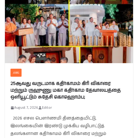
JOBS
25ஆவது வருடமாக கதிர்காமம் கிரி விகாரை
மற்றும் ருஹுணு மகா கதிர்காம தேவாலயத்தை
ஒளியூட்டும் சுதேசி கொஹொம்ப;
August 7, 2026
Editor
2026 எசல பௌர்ணமி தினத்தையிட்டு,
இலங்கையின் இரண்டு முக்கிய வழிபாட்டுத்
தலங்களான கதிர்காமம் கிரி விகாரை மற்றும்