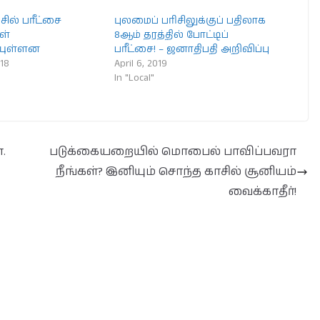
சில் பரீட்சை
புலமைப் பரிசிலுக்குப் பதிலாக
ள்
8ஆம் தரத்தில் போட்டிப்
யுள்ளன
பரீட்சை! – ஜனாதிபதி அறிவிப்பு
018
April 6, 2019
In "Local"
.
படுக்கையறையில் மொபைல் பாவிப்பவரா
நீங்கள்? இனியும் சொந்த காசில் சூனியம்
வைக்காதீர்!