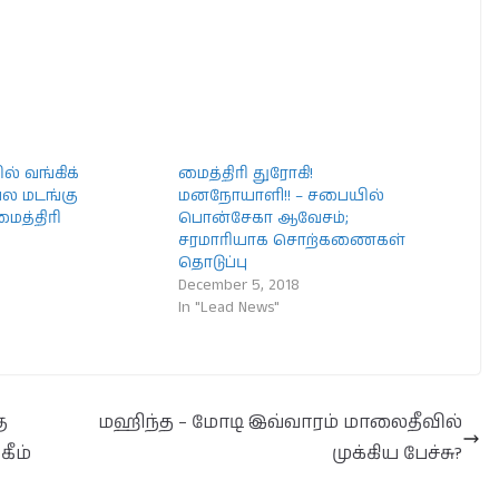
ல் வங்கிக்
மைத்திரி துரோகி!
பல மடங்கு
மனநோயாளி!! – சபையில்
மைத்திரி
பொன்சேகா ஆவேசம்;
0
சரமாரியாக சொற்கணைகள்
தொடுப்பு
December 5, 2018
In "Lead News"
ு
மஹிந்த – மோடி இவ்வாரம் மாலைதீவில்
கீம்
முக்கிய பேச்சு?